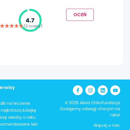
OCEŃ
4.7
(2 oceny)
erwisy
©
2026 Alivia Onkofundacja
odki na leczenie
Dodajemy odwagi chorym na
najkrótszą kolejkę
raka!
azę wiedzy o raku
ekomendowane leki
Więcej o nas: