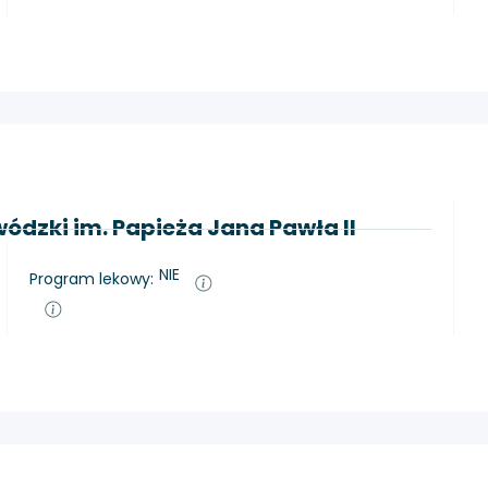
ódzki im. Papieża Jana Pawła II
NIE
Program lekowy: