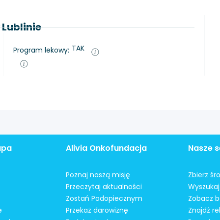
 Lublinie
TAK
Program lekowy:
apa
Alivia Onkofundacja
Nasze s
Poznaj naszą misję
Zbierz śr
Przeczytaj aktualności
Wyszukaj 
Zostań Podopiecznym
Zobacz b
e
Przekaż darowiznę
Znajdź r