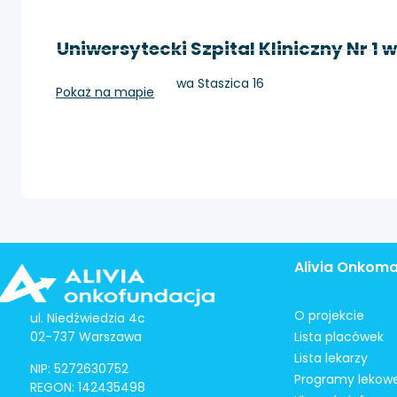
Uniwersytecki Szpital Kliniczny Nr 1 w
Lublin, ul. Stanisława Staszica 16
Pokaż na mapie
Alivia Onkom
O projekcie
ul. Niedźwiedzia 4c
02-737 Warszawa
Lista placówek
Lista lekarzy
NIP: 5272630752
Programy lekow
REGON: 142435498