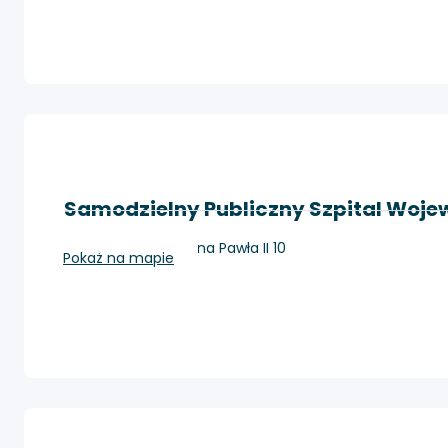
Samodzielny Publiczny Szpital Wojew
Zamość, Aleje Jana Pawła II 10
Pokaż na mapie