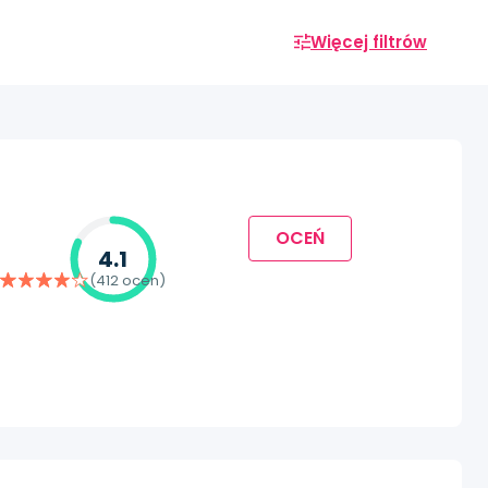
Więcej filtrów
OCEŃ
4.1
(412 ocen)