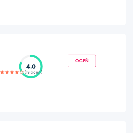
OCEŃ
4.0
(19 ocen)