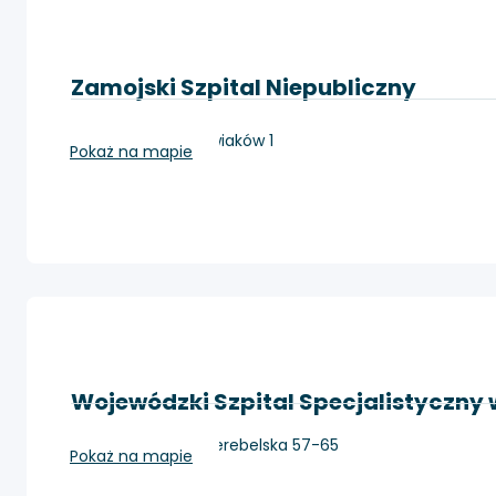
Zamojski Szpital Niepubliczny
Zamość, ul. Peowiaków 1
Pokaż na mapie
Wojewódzki Szpital Specjalistyczny w
Biała Podlaska, Terebelska 57-65
Pokaż na mapie