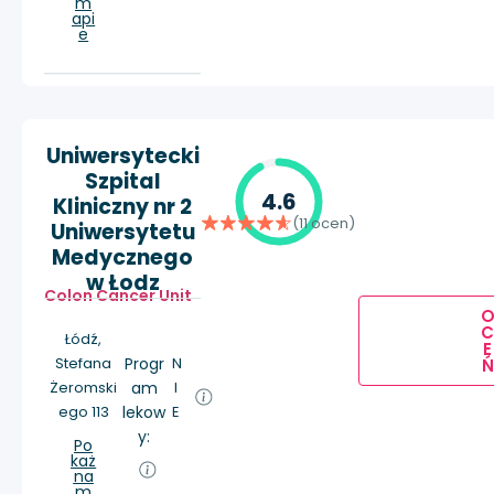
m
api
e
Uniwersytecki
Szpital
4.6
Kliniczny nr 2
(11 ocen)
Uniwersytetu
Medycznego
w Łodz
Colon Cancer Unit
Łódź,
E
Stefana
Progr
N
Ń
Żeromski
am
I
ego 113
lekow
E
y:
Po
każ
na
m