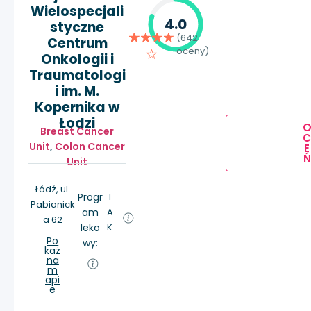
Wielospecjali
4.0
styczne
(642
Centrum
oceny)
Onkologii i
Traumatologi
i im. M.
Kopernika w
Łodzi
Breast Cancer
Unit
,
Colon Cancer
E
Ń
Unit
Łódź, ul.
Progr
T
Pabianick
am
A
a 62
leko
K
Po
wy:
każ
na
m
api
e