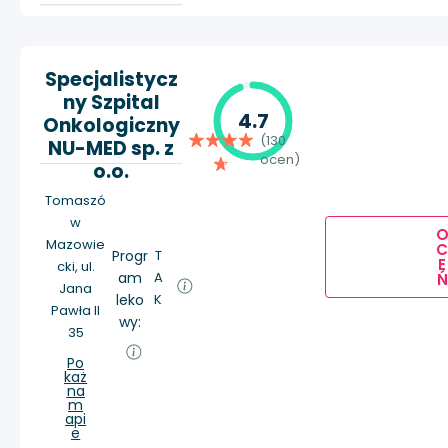
Specjalistycz
ny Szpital
4.7
Onkologiczny
(130
NU-MED sp. z
ocen)
o.o.
Tomaszó
w
Mazowie
Progr
T
E
cki, ul.
am
A
Ń
Jana
leko
K
Pawła II
wy:
35
Po
każ
na
m
api
e