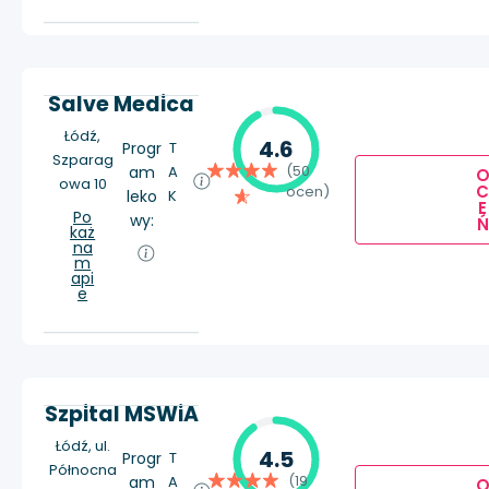
Salve Medica
Łódź,
4.6
Progr
T
Szparag
(50
am
A
owa 10
ocen)
leko
K
E
Po
wy:
Ń
każ
na
m
api
e
Szpital MSWiA
Łódź, ul.
4.5
Progr
T
Północna
(19
am
A