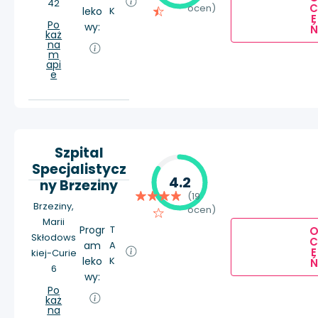
42
ocen)
leko
K
E
Po
wy:
Ń
każ
na
m
api
e
Szpital
Specjalistycz
4.2
ny Brzeziny
(19
Brzeziny,
ocen)
Marii
Progr
T
Skłodows
am
A
E
kiej-Curie
leko
K
Ń
6
wy:
Po
każ
na