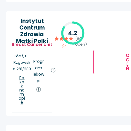
Instytut
Centrum
4.2
Zdrowia
(60
Matki Polki
Breast Cancer Unit
ocen)
O
Łódź, ul.
C
Progr
Rzgowsk
E
am
Ń
a 281/289
lekow
Po
y:
ka
ż
na
m
api
e