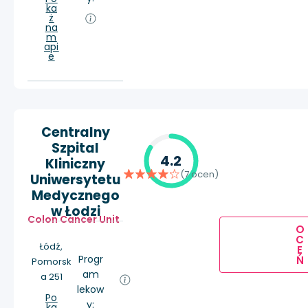
ka
ż
na
m
api
e
Centralny
Szpital
4.2
Kliniczny
(7 ocen)
Uniwersytetu
Medycznego
w Łodzi
Colon Cancer Unit
O
C
Łódź,
E
Progr
Ń
Pomorsk
am
a 251
lekow
Po
y:
ka