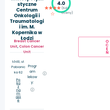
4.0
styczne
(642
Centrum
oceny)
Onkologii i
Traumatologi
i im. M.
Kopernika w
Łodzi
Breast Cancer
O
C
Unit
,
Colon Cancer
E
Unit
Ń
Łódź, ul.
Progr
Pabianic
am
ka 62
lekow
Po
y:
ka
ż
na
m
api
e