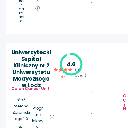
ka
ż
na
m
api
e
Uniwersytecki
Szpital
4.6
Kliniczny nr 2
(11
Uniwersytetu
ocen)
Medycznego
w Łodz
Colon Cancer Unit
O
C
Łódź,
E
Stefana
Progr
Ń
Żeromski
am
ego 113
lekow
y:
Po