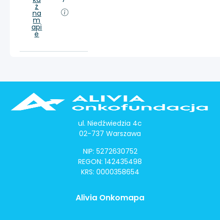
ż
na
m
api
e
ul. Niedźwiedzia 4c
02-737 Warszawa
NIP: 5272630752
REGON: 142435498
KRS: 0000358654
Alivia Onkomapa