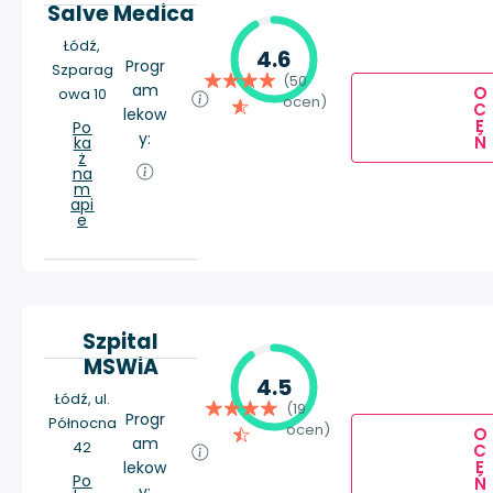
Salve Medica
Łódź,
4.6
Progr
Szparag
(50
am
O
owa 10
ocen)
C
lekow
E
Po
y:
Ń
ka
ż
na
m
api
e
Szpital
MSWiA
4.5
Łódź, ul.
(19
Progr
Północna
ocen)
O
am
42
C
E
lekow
Po
Ń
y: