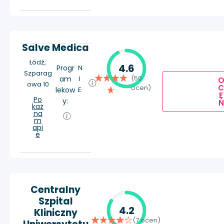
Salve Medica
Łódź,
4.6
Progr
N
Szparag
(50
am
I
owa 10
ocen)
lekow
E
E
Po
y:
Ń
każ
na
m
api
e
Centralny
Szpital
4.2
Kliniczny
(7 ocen)