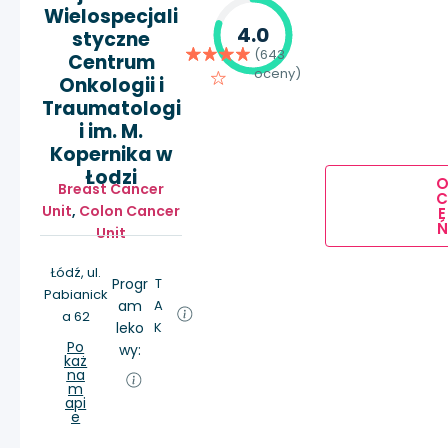
Wielospecjali
4.0
styczne
(643
Centrum
oceny)
Onkologii i
Traumatologi
i im. M.
Kopernika w
Łodzi
Breast Cancer
Unit
,
Colon Cancer
E
Ń
Unit
Łódź, ul.
Progr
T
Pabianick
am
A
a 62
leko
K
Po
wy:
każ
na
m
api
e