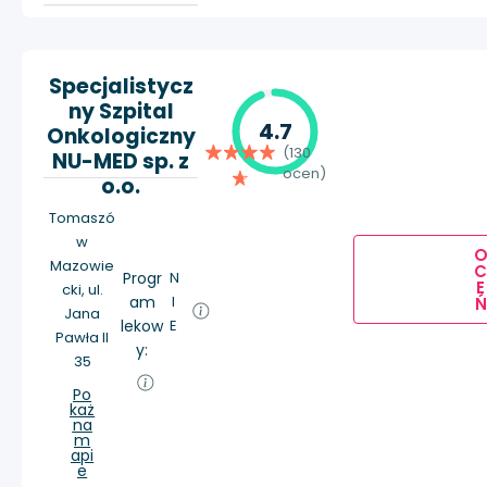
Specjalistycz
ny Szpital
4.7
Onkologiczny
(130
NU-MED sp. z
ocen)
o.o.
Tomaszó
w
Mazowie
Progr
N
E
cki, ul.
am
I
Ń
Jana
lekow
E
Pawła II
y:
35
Po
każ
na
m
api
e