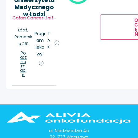
Uniwersytetu
Medycznego
w Łodzi
Colon Cancer Unit
E
Łódź,
Progr
T
Ń
Pomorsk
am
A
a 251
leko
K
Po
wy:
każ
na
m
api
e
ul. Niedźwiedzia 4c
02-737 Warszawa