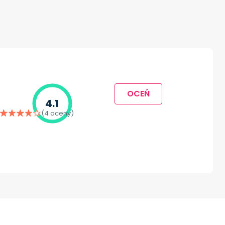
OCEŃ
4.1
(4 oceny)