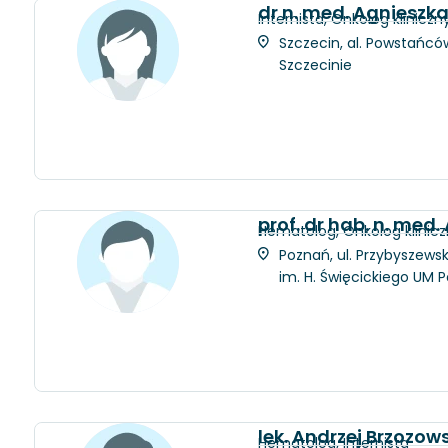
dr n. med. Agnieszk
Internista, Onkolog kliniczn
Szczecin, al. Powstańców
Szczecinie
prof. dr hab. n. med.
Hematolog, Onkolog klinic
Poznań, ul. Przybyszewsk
im. H. Święcickiego UM 
lek. Andrzej Brzozows
Hematolog, Internista