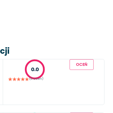
cji
OCEŃ
0.0
(0 ocen)