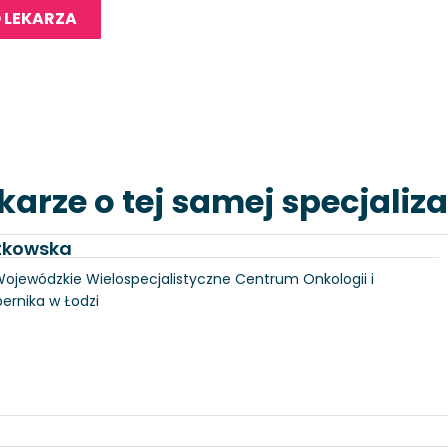
 LEKARZA
karze o tej samej specjaliza
utkowska
, Wojewódzkie Wielospecjalistyczne Centrum Onkologii i
pernika w Łodzi