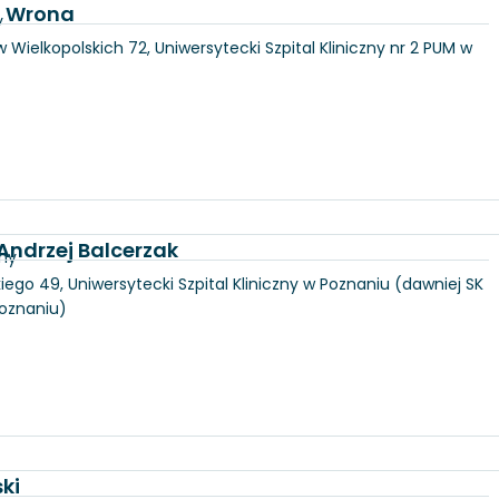
a Wrona
y
 Wielkopolskich 72, Uniwersytecki Szpital Kliniczny nr 2 PUM w
 Andrzej Balcerzak
zny
iego 49, Uniwersytecki Szpital Kliniczny w Poznaniu (dawniej SK
Poznaniu)
ki