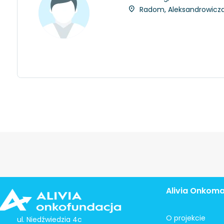
Radom, Aleksandrowicza 
Alivia Onkom
O projekcie
ul. Niedźwiedzia 4c