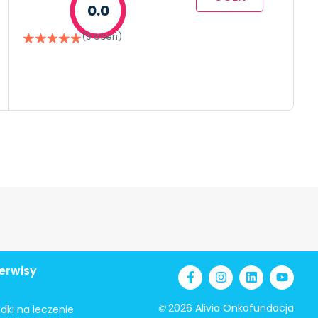
0.0
(0 ocen)
erwisy
©
2026 Alivia Onkofundacja
odki na leczenie