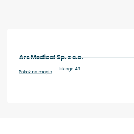
Ars Medical Sp. z o.o.
Piła, Al. Wojska Polskiego 43
Pokaż na mapie