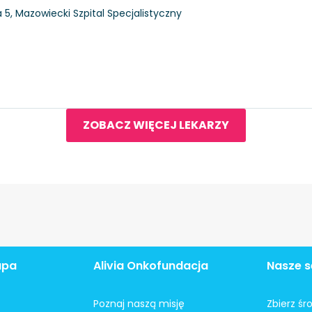
5, Mazowiecki Szpital Specjalistyczny
ZOBACZ WIĘCEJ LEKARZY
apa
Alivia Onkofundacja
Nasze s
Poznaj naszą misję
Zbierz śr