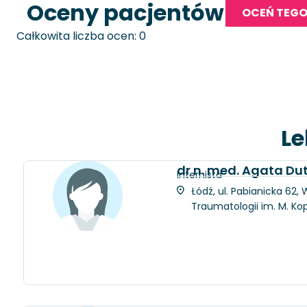
Oceny pacjentów
OCEŃ TEGO
Całkowita liczba ocen: 0
Le
dr n. med. Agata D
Internista
Łódź, ul. Pabianicka 62
Traumatologii im. M. Ko