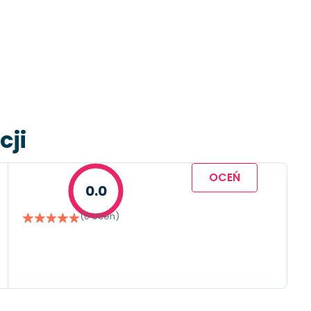
cji
OCEŃ
0.0
(0 ocen)