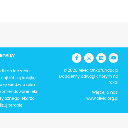
erwisy
©
2026 Alivia Onkofundacja
odki na leczenie
Dodajemy odwagi chorym na
najkrótszą kolejkę
raka!
azę wiedzy o raku
ekomendowane leki
Więcej o nas:
zyjaznego lekarza
www.alivia.org.pl
izuj terapię