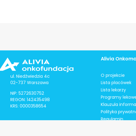
Alivia Onkom
O projekcie
ul. Niedźwiedzia 4c
02-737 Warszawa
Lista placówek
Lista lekarzy
NIP: 5272630752
Programy lekow
REGON: 142435498
Klauzula inform
KRS: 0000358654
Polityka prywatn
Regulamin
Kontakt