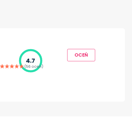
OCEŃ
4.7
(56 ocen)