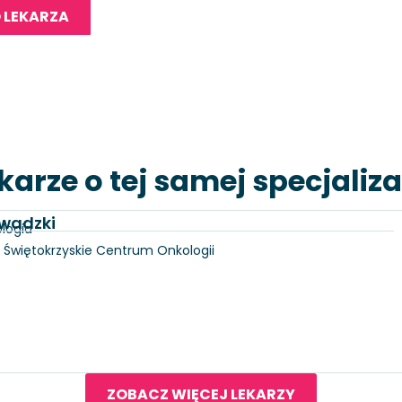
 LEKARZA
karze o tej samej specjaliza
awadzki
logia
 3, Świętokrzyskie Centrum Onkologii
ZOBACZ WIĘCEJ LEKARZY