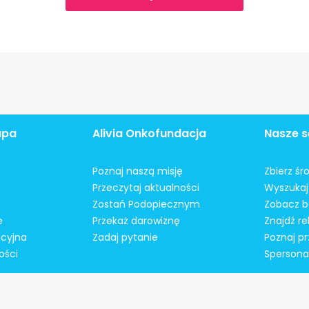
apa
Alivia Onkofundacja
Nasze s
Poznaj naszą misję
Zbierz śr
Przeczytaj aktualności
Wyszukaj 
Zostań Podopiecznym
Zobacz b
e
Przekaż darowiznę
Znajdź r
acyjna
Zadaj pytanie
Poznaj pr
ości
Spersonal