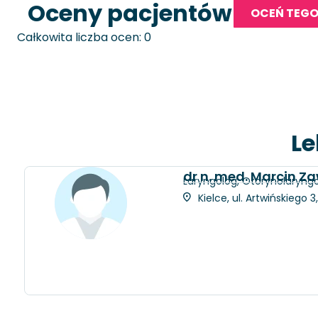
Oceny pacjentów
OCEŃ TEGO
Całkowita liczba ocen: 0
Le
dr n. med. Marcin Z
Laryngolog, Otorynolaryngo
Kielce, ul. Artwińskiego