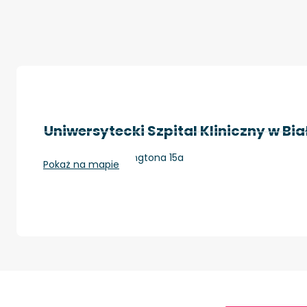
Uniwersytecki Szpital Kliniczny w Bi
Białystok, Waszyngtona 15a
Pokaż na mapie