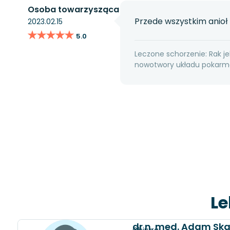
Osoba towarzysząca
Przede wszystkim anioł 
2023.02.15
★★★★★
★★★★★
5.0
Leczone schorzenie: Rak jel
nowotwory układu pokarmo
Le
dr n. med. Adam Ska
Chirurg