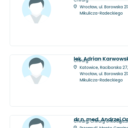
Wrocław, ul. Borowska 21
Mikulicza-Radeckiego
lek. Adrian Karwows
Chirurg
Katowice, Raciborska 27
Wrocław, ul. Borowska 21
Mikulicza-Radeckiego
dr n. med. Andrzej 
Chirurg, Chirurg onkologicz
Przemyśl, Monte Cassino 