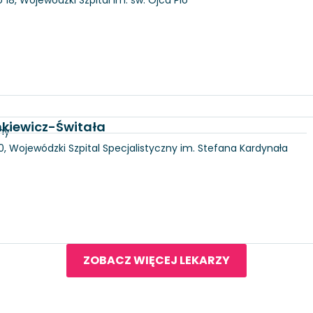
nkiewicz-Świtała
ny
100, Wojewódzki Szpital Specjalistyczny im. Stefana Kardynała
ZOBACZ WIĘCEJ LEKARZY