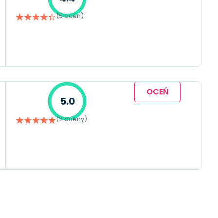
(5 ocen)
OCEŃ
5.0
(2 oceny)