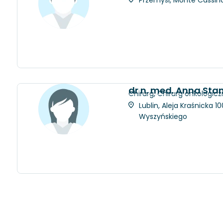
dr n. med. Anna Sta
Chirurg, Chirurg onkologicz
Lublin, Aleja Kraśnicka 
Wyszyńskiego