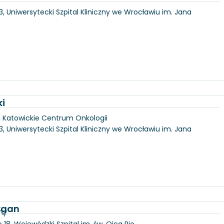
3, Uniwersytecki Szpital Kliniczny we Wrocławiu im. Jana
ki
, Katowickie Centrum Onkologii
3, Uniwersytecki Szpital Kliniczny we Wrocławiu im. Jana
Organ
ny
18, Wojewódzki Szpital im. św. Ojca Pio