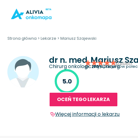
Strona główna
>
Lekarze
>
Mariusz Szajewski
dr n. med.
Mariusz Sza
(21 ocen)
Chirurg onkologiczny, Chirurg
100%
pacjentów polec
5.0
OCEŃ TEGO LEKARZA
Więcej informacji o lekarzu