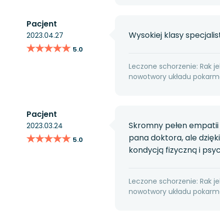
Pacjent
Wysokiej klasy specjalist
2023.04.27
★★★★★
★★★★★
5.0
Leczone schorzenie: Rak jel
nowotwory układu pokarmo
Pacjent
Skromny pełen empatii 
2023.03.24
★★★★★
★★★★★
pana doktora, ale dzięk
5.0
kondycją fizyczną i psy
Leczone schorzenie: Rak jel
nowotwory układu pokarmo