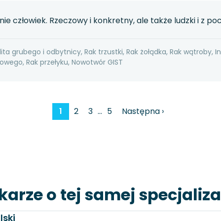
nie człowiek. Rzeczowy i konkretny, ale także ludzki i z 
ita grubego i odbytnicy, Rak trzustki, Rak żołądka, Rak wątroby, I
wego, Rak przełyku, Nowotwór GIST
1
2
3
…
5
Następna ›
karze o tej samej specjaliza
lski