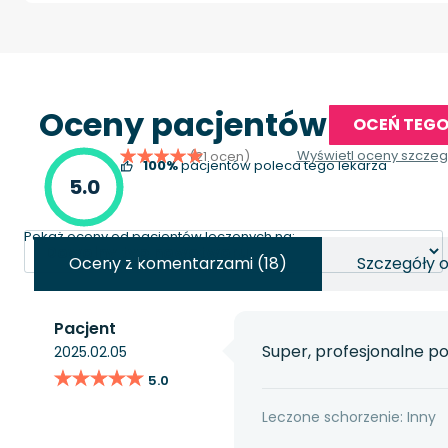
Oceny pacjentów
OCEŃ TEGO
Wyświetl oceny szcze
(21 ocen)
100%
pacjentów poleca tego lekarza
5.0
Pokaż oceny od pacjentów leczonych na:
Oceny z komentarzami (18)
Szczegóły 
Pacjent
Super, profesjonalne po
2025.02.05
★★★★★
★★★★★
5.0
Leczone schorzenie: Inny