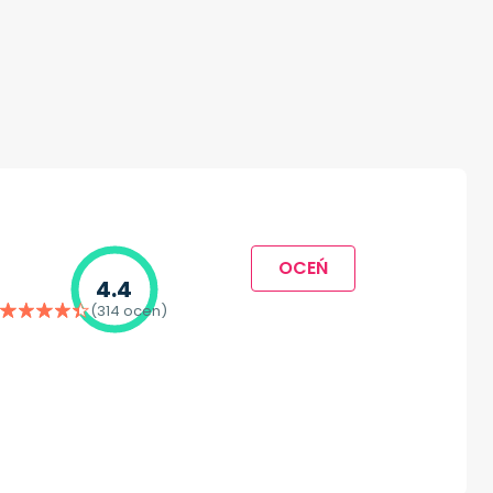
OCEŃ
4.4
(314 ocen)