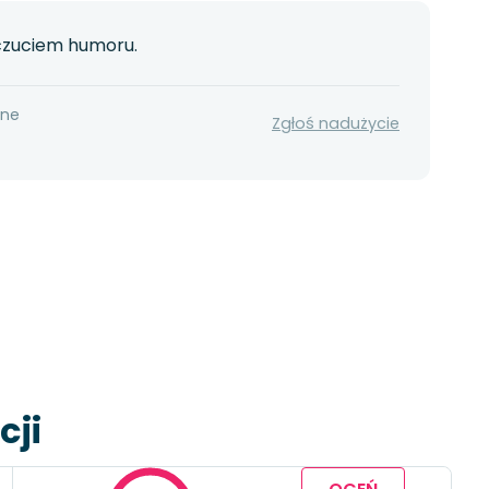
poczuciem humoru.
nne
Zgłoś nadużycie
cji