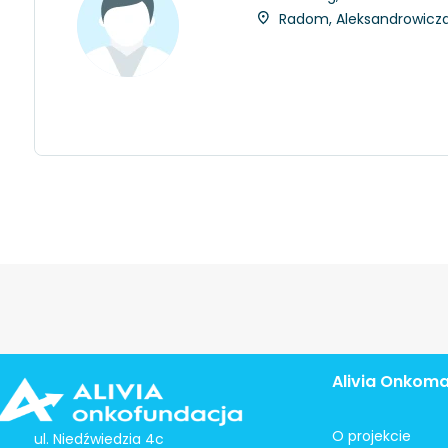
Radom, Aleksandrowicza 
Alivia Onkom
O projekcie
ul. Niedźwiedzia 4c