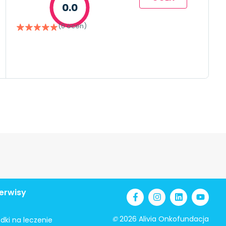
0.0
(0 ocen)
erwisy
©
2026 Alivia Onkofundacja
odki na leczenie