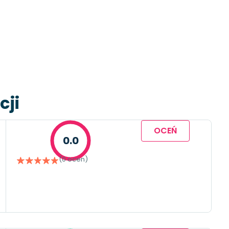
cji
OCEŃ
0.0
(0 ocen)