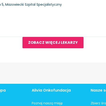
5, Mazowiecki Szpital Specjalistyczny
ZOBACZ WIĘCEJ LEKARZY
apa
Alivia Onkofundacja
Nasze s
Poznaj naszą misję
Zbierz śr