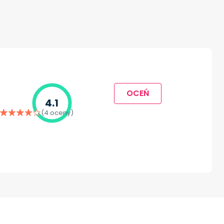
OCEŃ
4.1
(4 oceny)