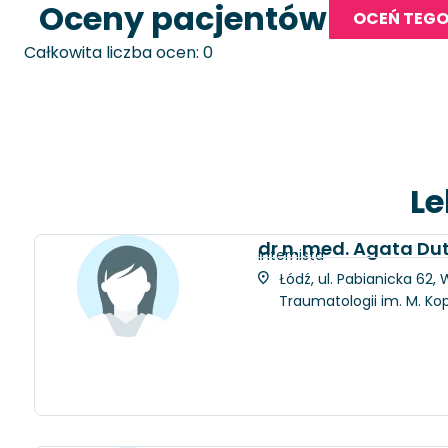
Oceny pacjentów
OCEŃ TEGO
Całkowita liczba ocen: 0
Le
dr n. med. Agata D
Internista
Łódź, ul. Pabianicka 62
Traumatologii im. M. Ko