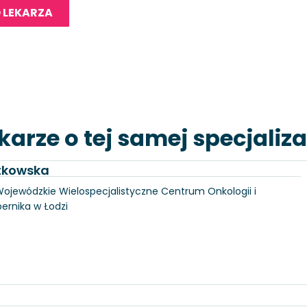
 LEKARZA
karze o tej samej specjaliza
utkowska
, Wojewódzkie Wielospecjalistyczne Centrum Onkologii i
pernika w Łodzi