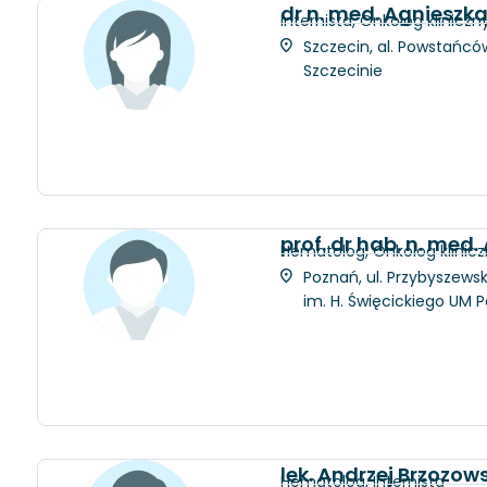
dr n. med. Agnieszk
Internista, Onkolog kliniczn
Szczecin, al. Powstańców
Szczecinie
prof. dr hab. n. med.
Hematolog, Onkolog klinic
Poznań, ul. Przybyszewsk
im. H. Święcickiego UM 
lek. Andrzej Brzozows
Hematolog, Internista