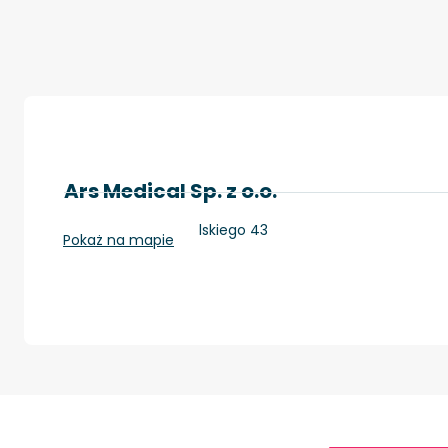
Ars Medical Sp. z o.o.
Piła, Al. Wojska Polskiego 43
Pokaż na mapie