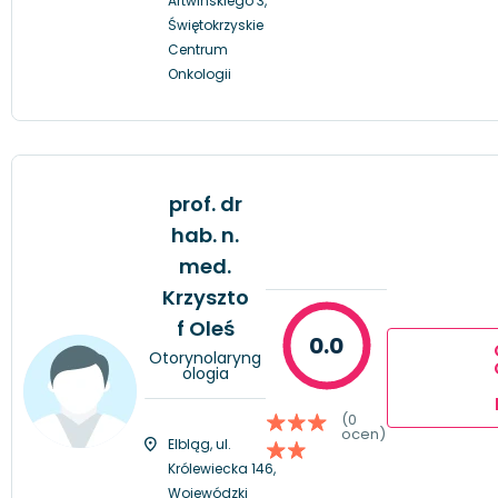
Artwińskiego 3,
Świętokrzyskie
Centrum
Onkologii
prof. dr
hab. n.
med.
Krzyszto
f Oleś
0.0
Otorynolaryng
ologia
(0
ocen)
Elbląg, ul.
Królewiecka 146,
Wojewódzki