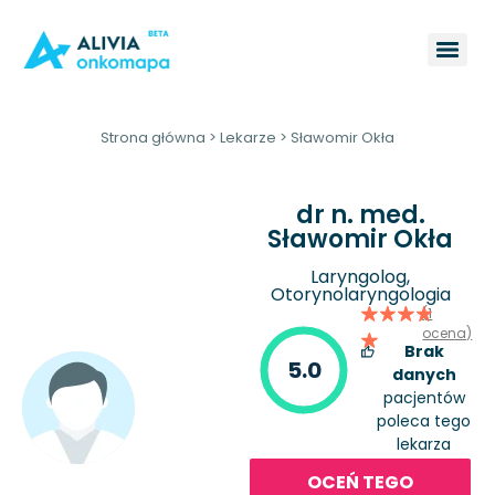
Strona główna
>
Lekarze
>
Sławomir Okła
dr n. med.
Sławomir Okła
Laryngolog,
Otorynolaryngologia
(1
ocena)
Brak
5.0
danych
pacjentów
poleca tego
lekarza
OCEŃ TEGO