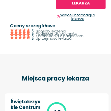
LEKARZA
Więcej informacji o
lekarzu
Oceny szczegółowe
Sposób leczenia
5
Podejście do pacjenta
5
Komunikacja z pacjentem
5
Uprzejmość lekarza
5
Miejsca pracy lekarza
Świętokrzys
kie Centrum