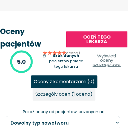
Oceny
OCEŃ TEGO
LEKARZA
pacjentów
(1 ocena)
Brak danych
Wyświetl
oceny
5.0
pacjentów poleca
szczegółowe
tego lekarza
Oceny z komentarzami (0)
Szczegóły ocen (1 ocena)
Pokaż oceny od pacjentów leczonych na: