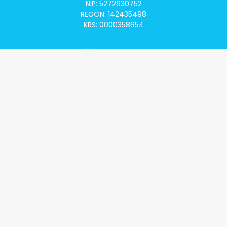
NIP: 5272630752
REGON: 142435498
KRS: 0000358654
Alivia Onkomapa
O projekcie
Lista placówek
Lista lekarzy
Programy lekowe
Klauzula informacyjna
Polityka prywatności
Regulamin
Kontakt
Alivia Onkofundacja
Poznaj naszą misję
Przeczytaj aktualności