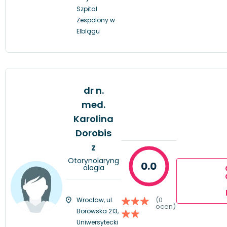
Szpital
Zespolony w
Elblągu
dr n.
med.
Karolina
Dorobis
z
Otorynolaryng
0.0
ologia
(0
Wrocław, ul.
ocen)
Borowska 213,
Uniwersytecki