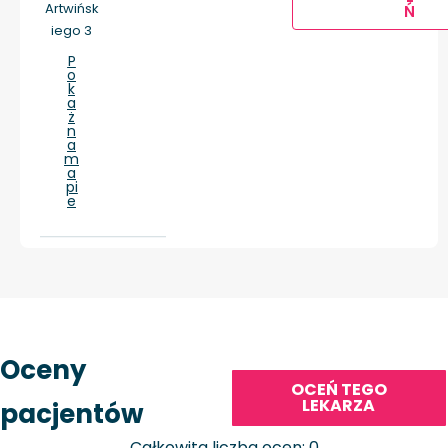
Artwińsk
Ń
iego 3
P
o
k
a
ż
n
a
m
a
pi
e
Oceny
OCEŃ TEGO
LEKARZA
pacjentów
Całkowita liczba ocen: 0