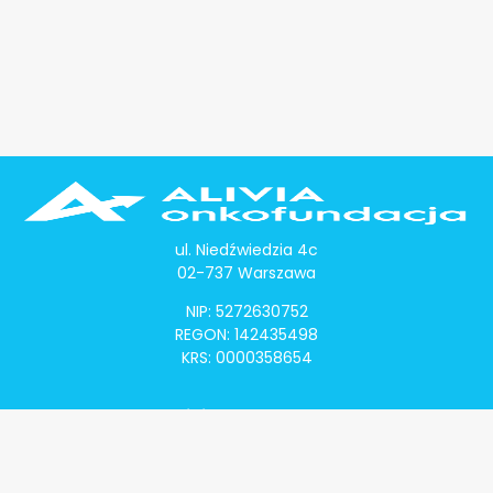
ul. Niedźwiedzia 4c
02-737 Warszawa
NIP: 5272630752
REGON: 142435498
KRS: 0000358654
Alivia Onkomapa
O projekcie