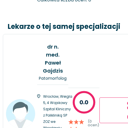
Lekarze o tej samej specjalizacji
dr n.
med.
Paweł
Gajdzis
Patomorfolog
Wrocław, Weigla
0.0
5, 4 Wojskowy
Szpital Kliniczny
z Polikliniką SP
(0
ZOZ we
ocen)
Wrocławiu