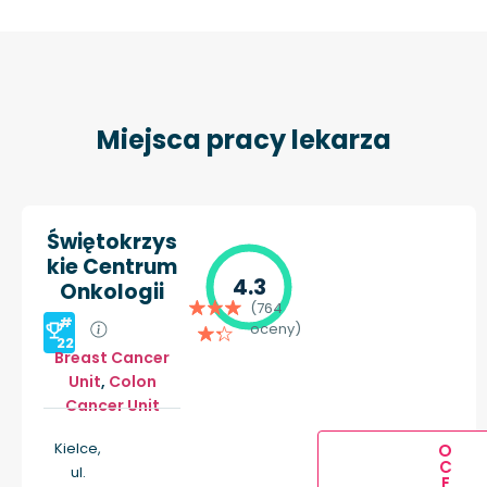
Miejsca pracy lekarza
Świętokrzys
kie Centrum
4.3
Onkologii
(764
#
oceny)
22
Breast Cancer
Unit
,
Colon
Cancer Unit
Kielce,
O
C
ul.
E