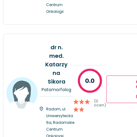
Centrum
Onkologii
dr n.
med.
Katarzy
na
0.0
Sikora
Patomorfolog
(0
ocen)
Radom, ul.
Uniwersytecka
6a, Radomskie
Centrum
Onkologii