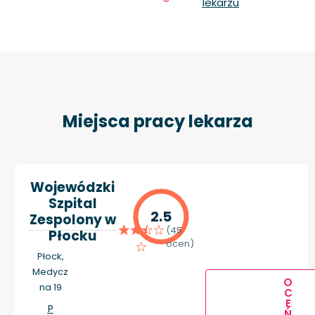
lekarzu
Miejsca pracy lekarza
Wojewódzki
Szpital
2.5
Zespolony w
(45
Płocku
ocen)
Płock,
Medycz
O
na 19
C
E
P
Ń