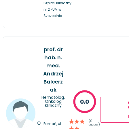
Szpital Kliniczny
nr 2 PUM w
Szczecinie
prof. dr
hab. n.
med.
Andrzej
Balcerz
ak
Hematolog,
0.0
Onkolog
kliniczny
(0
Poznań, ul.
ocen)