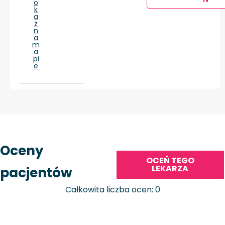
o
k
a
ż
n
a
m
a
pi
e
Oceny
OCEŃ TEGO
LEKARZA
pacjentów
Całkowita liczba ocen: 0