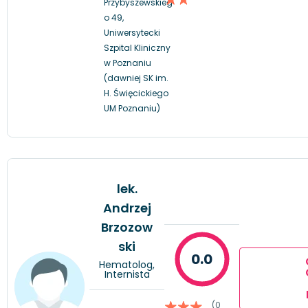
Przybyszewskieg
o 49,
Uniwersytecki
Szpital Kliniczny
w Poznaniu
(dawniej SK im.
H. Święcickiego
UM Poznaniu)
lek.
Andrzej
Brzozow
ski
0.0
Hematolog,
Internista
(0