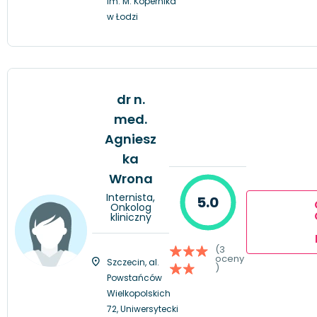
im. M. Kopernika
w Łodzi
dr n.
med.
Agniesz
ka
Wrona
Internista,
5.0
Onkolog
kliniczny
(3
oceny
Szczecin, al.
)
Powstańców
Wielkopolskich
72, Uniwersytecki