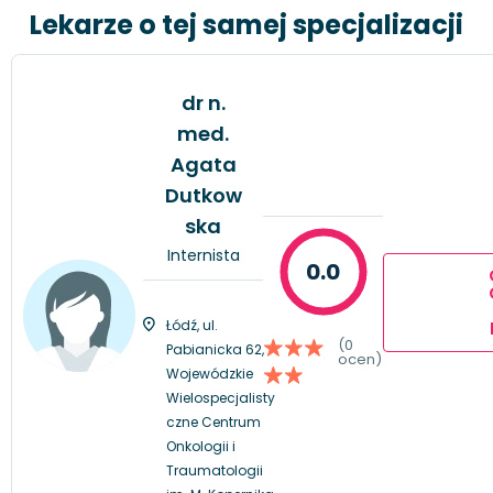
Lekarze o tej samej specjalizacji
dr n.
med.
Agata
Dutkow
ska
Internista
0.0
Łódź, ul.
(0
Pabianicka 62,
ocen)
Wojewódzkie
Wielospecjalisty
czne Centrum
Onkologii i
Traumatologii