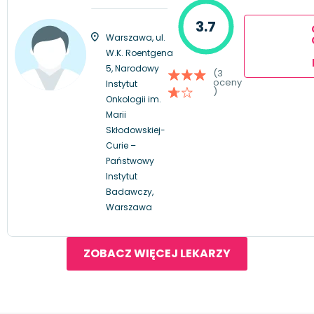
3.7
Warszawa, ul.
W.K. Roentgena
5, Narodowy
(3
oceny
Instytut
)
Onkologii im.
Marii
Skłodowskiej-
Curie –
Państwowy
Instytut
Badawczy,
Warszawa
ZOBACZ WIĘCEJ LEKARZY