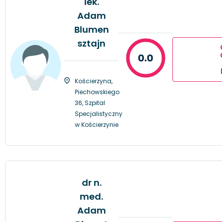
lek.
Adam
Blumen
sztajn
0.0
Kościerzyna,
Piechowskiego
36, Szpital
Specjalistyczny
w Kościerzynie
dr n.
med.
Adam