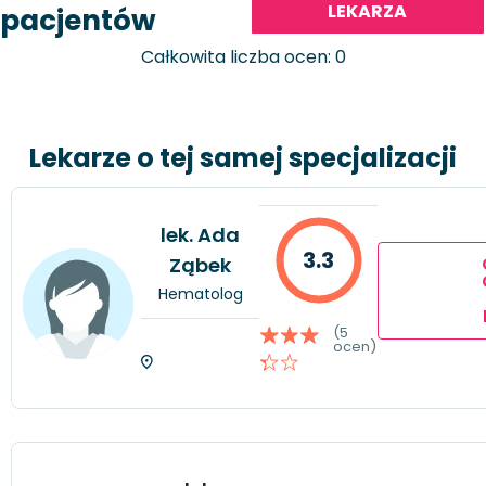
LEKARZA
pacjentów
Całkowita liczba ocen: 0
Lekarze o tej samej specjalizacji
lek. Ada
3.3
Ząbek
Hematolog
(5
ocen)