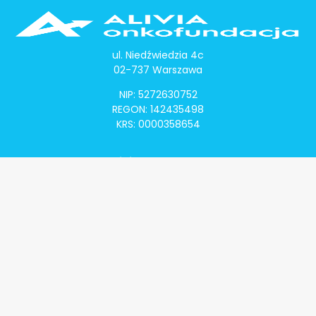
ul. Niedźwiedzia 4c
02-737 Warszawa
NIP: 5272630752
REGON: 142435498
KRS: 0000358654
Alivia Onkomapa
O projekcie
Lista placówek
Lista lekarzy
Programy lekowe
Klauzula informacyjna
Polityka prywatności
Regulamin