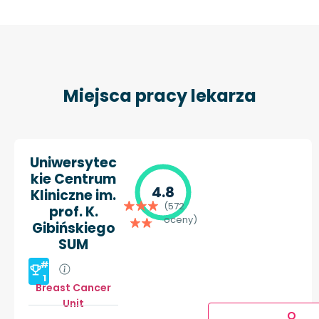
Miejsca pracy lekarza
Uniwersytec
kie Centrum
4.8
Kliniczne im.
(572
prof. K.
oceny)
Gibińskiego
SUM
#
1
Breast Cancer
Unit
O