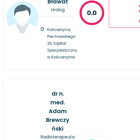
Bławat
Urolog
0.0
Kościerzyna,
Piechowskiego
36, Szpital
Specjalistyczny
w Kościerzynie
dr n.
med.
Adam
Brewczy
ński
Radioterapeuta