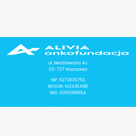
ul. Niedźwiedzia 4c
02-737 Warszawa
NIP: 5272630752
REGON: 142435498
KRS: 0000358654
Alivia Onkomapa
O projekcie
Lista placówek