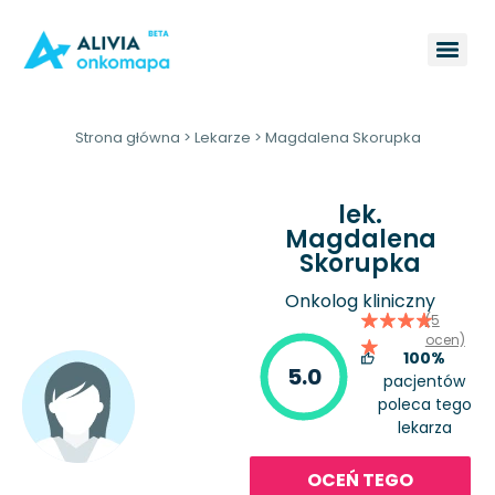
Strona główna
>
Lekarze
>
Magdalena Skorupka
lek.
Magdalena
Skorupka
Onkolog kliniczny
(5
ocen)
100%
5.0
pacjentów
poleca tego
lekarza
OCEŃ TEGO