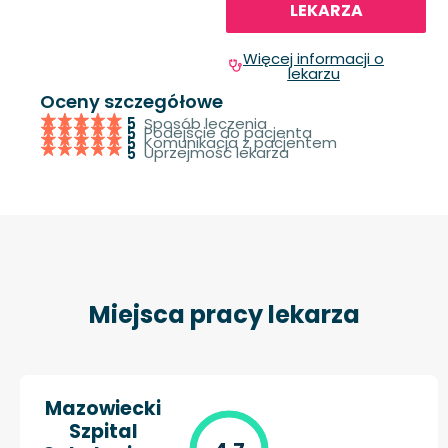
LEKARZA
Więcej informacji o
lekarzu
Oceny szczegółowe
Sposób leczenia
5
Podejście do pacjenta
5
Komunikacja z pacjentem
5
Uprzejmość lekarza
5
Miejsca pracy lekarza
Mazowiecki
Szpital