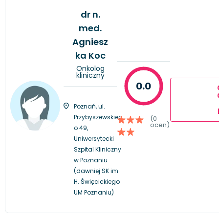
dr n.
med.
Agniesz
ka Koc
Onkolog
kliniczny
0.0
Poznań, ul.
Przybyszewskieg
(0
ocen)
o 49,
Uniwersytecki
Szpital Kliniczny
w Poznaniu
(dawniej SK im.
H. Święcickiego
UM Poznaniu)