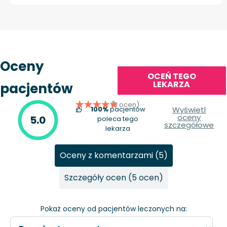
Oceny
OCEŃ TEGO
LEKARZA
pacjentów
(5 ocen)
100%
pacjentów
Wyświetl
oceny
5.0
poleca tego
szczegółowe
lekarza
Oceny z komentarzami (5)
Szczegóły ocen (5 ocen)
Pokaż oceny od pacjentów leczonych na: