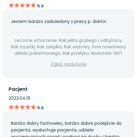
★★★★★
★★★★★
5.0
Jestem bardzo zadowolony z pracy p. doktor.
Leczone schorzenie: Rak jelita grubego i odbytnicy,
Rak trzustki, Rak żołądka, Rak wątroby, Inne nowotwory
układu pokarmowego, Rak przełyku, Nowotwór GIST
Zgłoś nadużycie
Pacjent
2023.04.19
★★★★★
★★★★★
5.0
Bardzo dobry fachowiec, bardzo dobre podejście do
pacjenta, wysłuchuje pacjenta, udziela
wyczerpujących porad i podnosi na duchu i bardzo