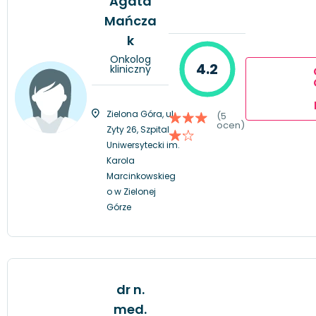
Agata
Mańcza
k
Onkolog
4.2
kliniczny
Zielona Góra, ul.
(5
ocen)
Zyty 26, Szpital
Uniwersytecki im.
Karola
Marcinkowskieg
o w Zielonej
Górze
dr n.
med.