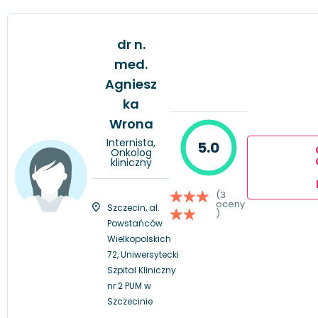
dr n.
med.
Agniesz
ka
Wrona
Internista,
5.0
Onkolog
kliniczny
(3
oceny
Szczecin, al.
)
Powstańców
Wielkopolskich
72, Uniwersytecki
Szpital Kliniczny
nr 2 PUM w
Szczecinie