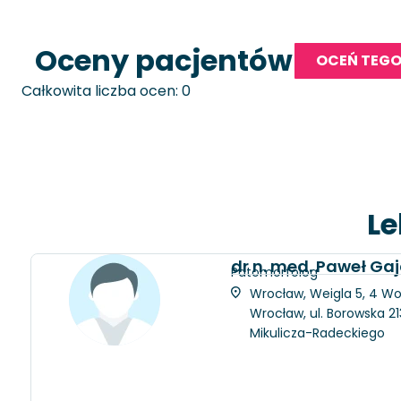
Oceny pacjentów
OCEŃ TEGO
Całkowita liczba ocen: 0
Le
dr n. med. Paweł Gaj
Patomorfolog
Wrocław, Weigla 5, 4 Woj
Wrocław, ul. Borowska 21
Mikulicza-Radeckiego