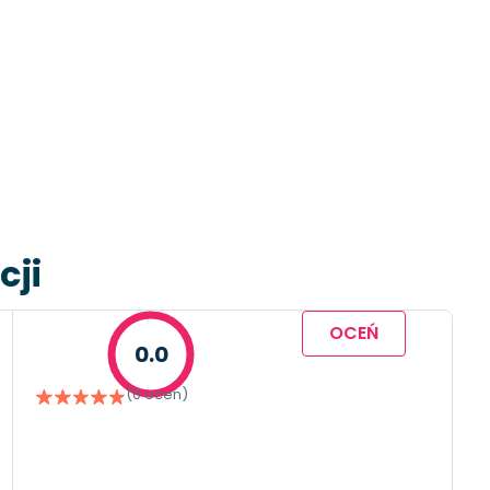
cji
OCEŃ
0.0
(0 ocen)