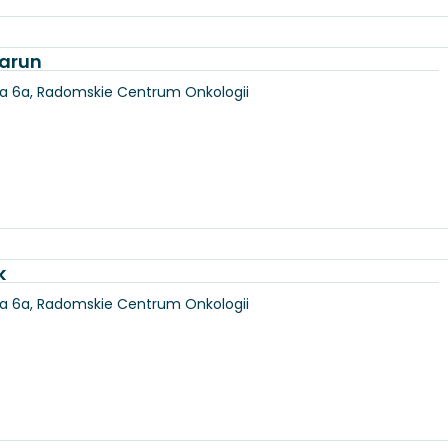
jarun
ka 6a, Radomskie Centrum Onkologii
k
ka 6a, Radomskie Centrum Onkologii