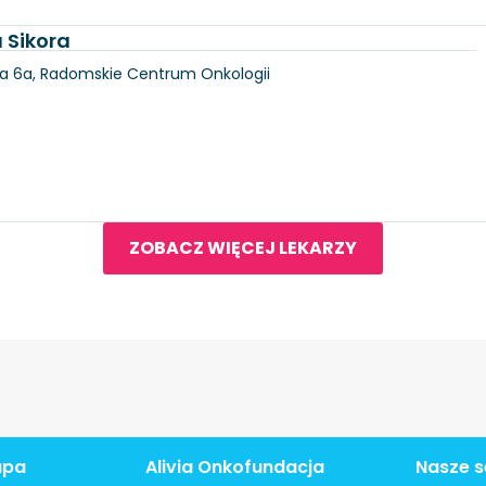
 Sikora
ka 6a, Radomskie Centrum Onkologii
ZOBACZ WIĘCEJ LEKARZY
apa
Alivia Onkofundacja
Nasze s