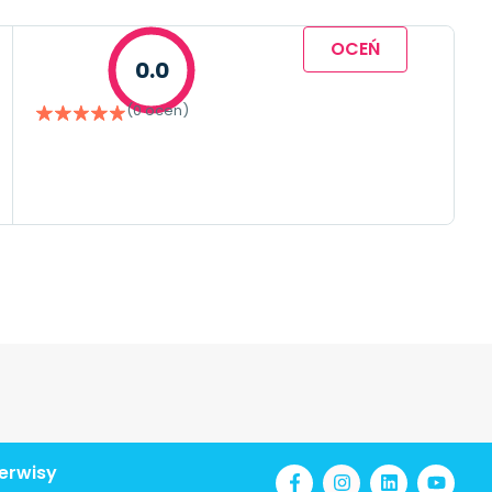
OCEŃ
0.0
(0 ocen)
erwisy