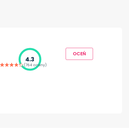
OCEŃ
4.3
(764 oceny)