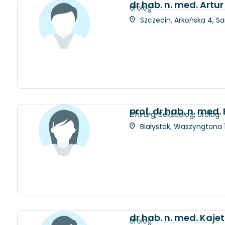
dr hab. n. med. Artur
Urolog
Szczecin, Arkońska 4, S
prof. dr hab. n. med
Chirurg, Seksuolog, Urolog
Białystok, Waszyngtona 1
dr hab. n. med. Kaje
Urolog