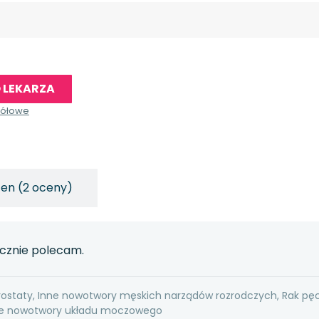
 LEKARZA
gółowe
cen (2 oceny)
ecznie polecam.
rostaty, Inne nowotwory męskich narządów rozrodczych, Rak pę
nne nowotwory układu moczowego