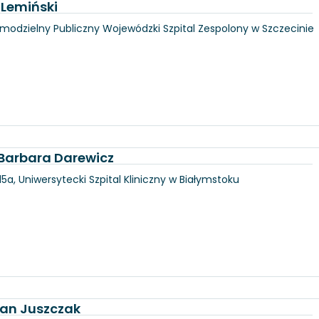
 Lemiński
amodzielny Publiczny Wojewódzki Szpital Zespolony w Szczecinie
. Barbara Darewicz
5a, Uniwersytecki Szpital Kliniczny w Białymstoku
tan Juszczak