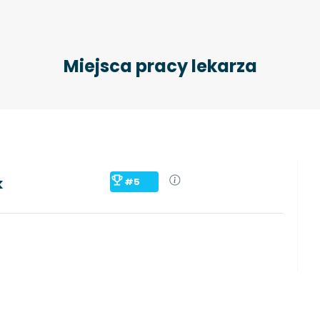
Miejsca pracy lekarza
k
#5