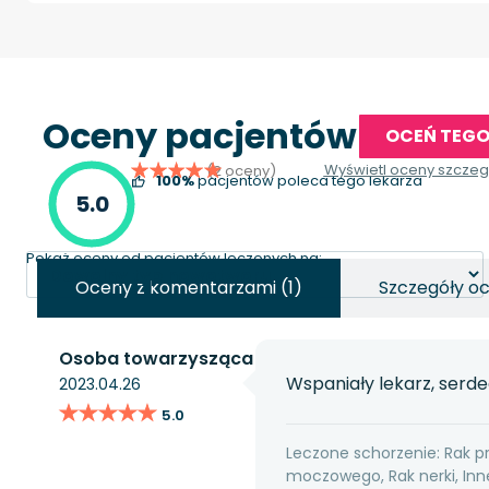
Oceny pacjentów
OCEŃ TEGO
Wyświetl oceny szcze
(2 oceny)
100%
pacjentów poleca tego lekarza
5.0
Pokaż oceny od pacjentów leczonych na:
Oceny z komentarzami (1)
Szczegóły o
Osoba towarzysząca
Wspaniały lekarz, serd
2023.04.26
★★★★★
★★★★★
5.0
Leczone schorzenie: Rak p
moczowego, Rak nerki, I