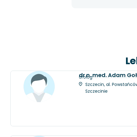
Le
dr n. med. Adam Go
Urolog
Szczecin, al. Powstańców
Szczecinie