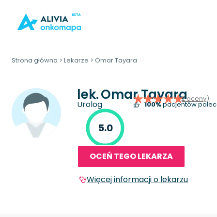
Strona główna
>
Lekarze
>
Omar Tayara
lek.
Omar Tayara
(2 oceny)
Urolog
100%
pacjentów polec
5.0
OCEŃ TEGO LEKARZA
Więcej informacji o lekarzu