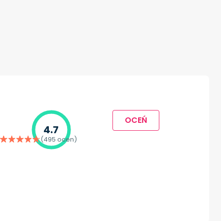
OCEŃ
4.7
(495 ocen)