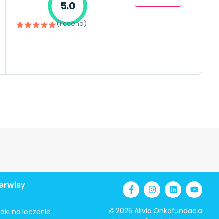
5.0
(1 ocena)
erwisy
©
2026 Alivia Onkofundacja
odki na leczenie