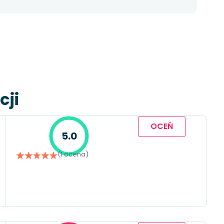
cji
OCEŃ
5.0
(1 ocena)