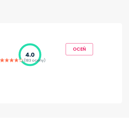
OCEŃ
4.0
(183 oceny)