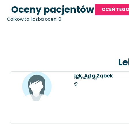
Oceny pacjentów
OCEŃ TEGO
Całkowita liczba ocen: 0
Le
lek. Ada Ząbek
Hematolog