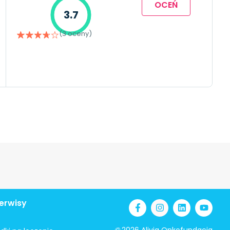
OCEŃ
3.7
(3 oceny)
erwisy
©
2026 Alivia Onkofundacja