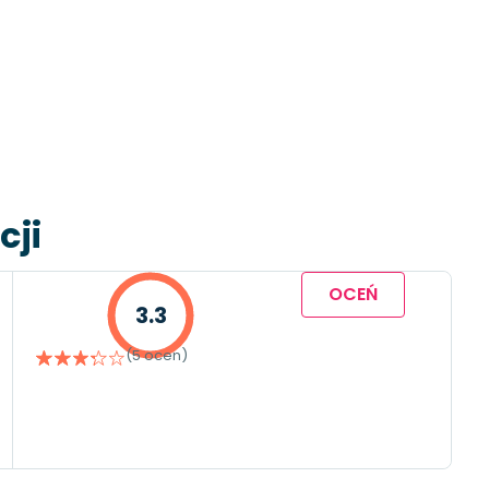
cji
OCEŃ
3.3
(5 ocen)