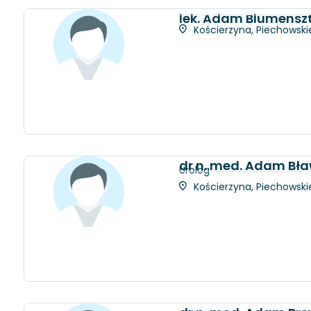
lek. Adam Blumensz
Kościerzyna, Piechowskie
dr n. med. Adam Bł
Urolog
Kościerzyna, Piechowskie