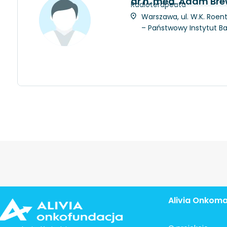
dr n. med. Adam Bre
Radioterapeuta
Warszawa, ul. W.K. Roent
– Państwowy Instytut 
Alivia Onkom