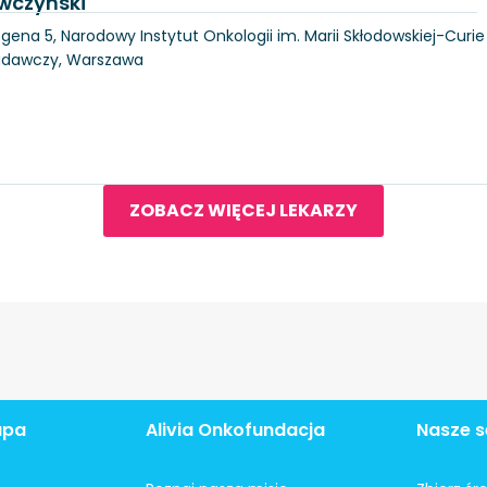
wczyński
gena 5, Narodowy Instytut Onkologii im. Marii Skłodowskiej-Curie
Badawczy, Warszawa
ZOBACZ WIĘCEJ LEKARZY
apa
Alivia Onkofundacja
Nasze s