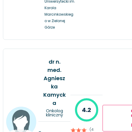
Uniwersytecki im.
Karola
Marcinkowskieg
o w Zielonej
Górze
dr n.
med.
Agniesz
ka
Kamyck
a
4.2
Onkolog
kliniczny
(4