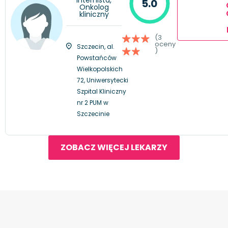
5.0
Onkolog
kliniczny
(3
oceny
Szczecin, al.
)
Powstańców
Wielkopolskich
72, Uniwersytecki
Szpital Kliniczny
nr 2 PUM w
Szczecinie
ZOBACZ WIĘCEJ LEKARZY