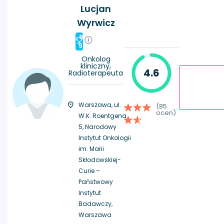
Lucjan
Wyrwicz
#
9
Onkolog
kliniczny,
4.6
Radioterapeuta
Warszawa, ul.
(85
ocen)
W.K. Roentgena
5, Narodowy
Instytut Onkologii
im. Marii
Skłodowskiej-
Curie –
Państwowy
Instytut
Badawczy,
Warszawa