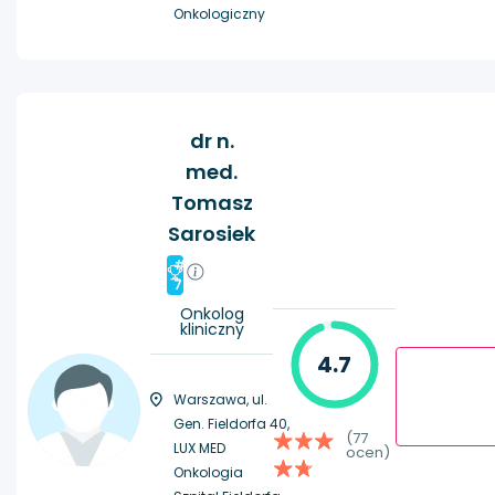
Onkologiczny
dr n.
med.
Tomasz
Sarosiek
#
7
Onkolog
kliniczny
4.7
Warszawa, ul.
Gen. Fieldorfa 40,
(77
LUX MED
ocen)
Onkologia