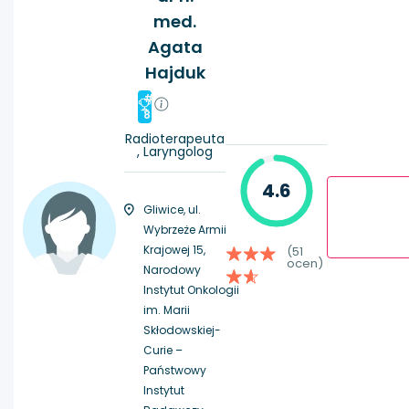
med.
Agata
Hajduk
#
8
Radioterapeuta
, Laryngolog
4.6
Gliwice, ul.
Wybrzeże Armii
Krajowej 15,
(51
ocen)
Narodowy
Instytut Onkologii
im. Marii
Skłodowskiej-
Curie –
Państwowy
Instytut