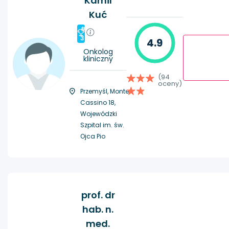
Kamil
Kuć
#
3
4.9
Onkolog
kliniczny
(94
oceny)
Przemyśl, Monte
Cassino 18,
Wojewódzki
Szpital im. św.
Ojca Pio
prof. dr
hab. n.
med.