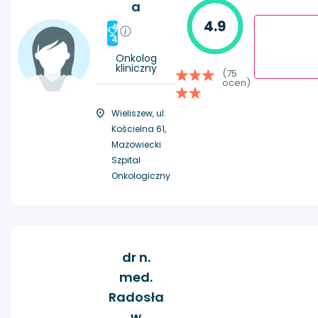
a
4.9
#
4
Onkolog
kliniczny
(75
ocen)
Wieliszew, ul.
Kościelna 61,
Mazowiecki
Szpital
Onkologiczny
dr n.
med.
Radosła
w