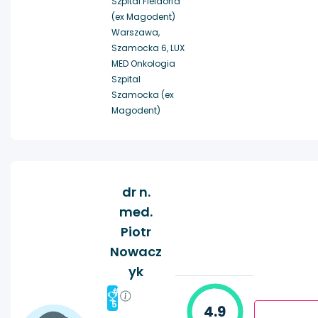
Szpital Fieldorfa
(ex Magodent)
Warszawa,
Szamocka 6, LUX
MED Onkologia
Szpital
Szamocka (ex
Magodent)
dr n.
med.
Piotr
Nowacz
yk
#
5
4.9