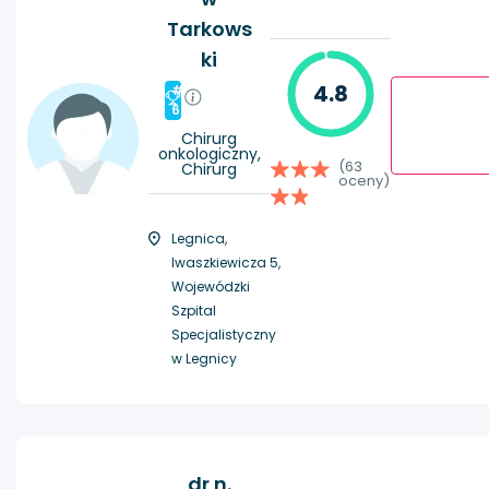
Tarkows
ki
4.8
#
6
Chirurg
onkologiczny,
(63
Chirurg
oceny)
Legnica,
Iwaszkiewicza 5,
Wojewódzki
Szpital
Specjalistyczny
w Legnicy
dr n.