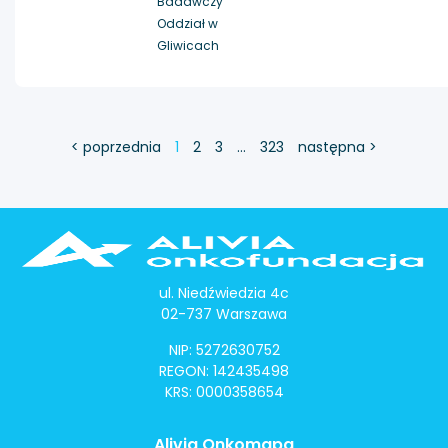
Badawczy
Oddział w
Gliwicach
< poprzednia
1
2
3
…
323
następna >
ul. Niedźwiedzia 4c
02-737 Warszawa
NIP: 5272630752
REGON: 142435498
KRS: 0000358654
Alivia Onkomapa