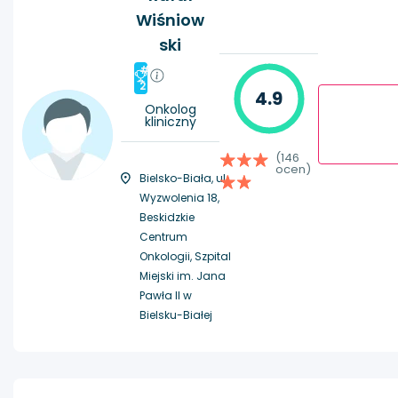
Wiśniow
ski
#
2
4.9
Onkolog
kliniczny
(146
ocen)
Bielsko-Biała, ul.
Wyzwolenia 18,
Beskidzkie
Centrum
Onkologii, Szpital
Miejski im. Jana
Pawła II w
Bielsku-Białej