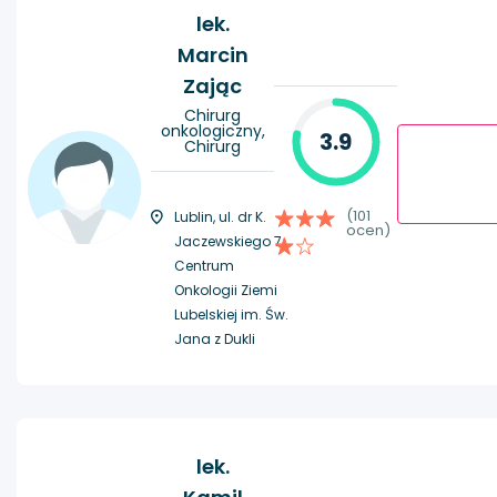
lek.
Marcin
Zając
Chirurg
onkologiczny,
3.9
Chirurg
(101
Lublin, ul. dr K.
ocen)
Jaczewskiego 7,
Centrum
Onkologii Ziemi
Lubelskiej im. Św.
Jana z Dukli
lek.