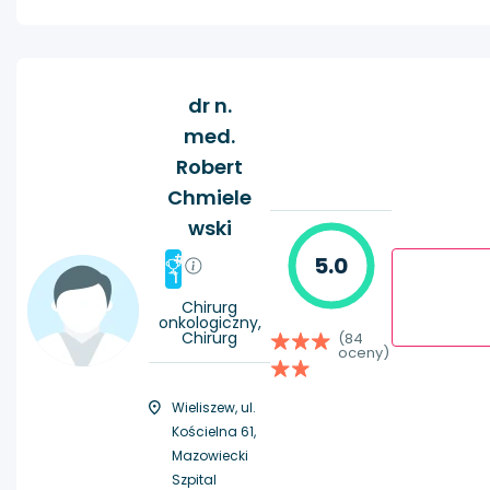
dr n.
med.
Robert
Chmiele
wski
#
5.0
1
Chirurg
onkologiczny,
Chirurg
(84
oceny)
Wieliszew, ul.
Kościelna 61,
Mazowiecki
Szpital