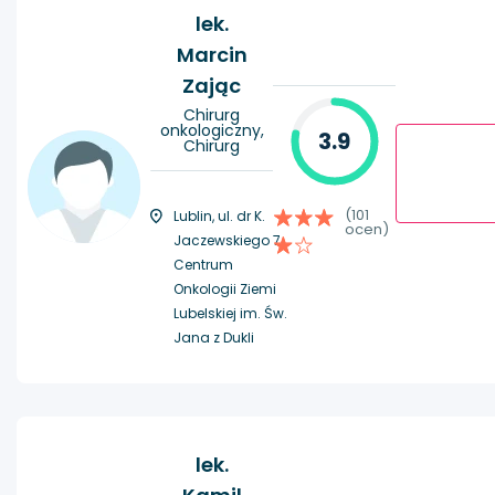
lek.
Marcin
Zając
Chirurg
onkologiczny,
3.9
Chirurg
(101
Lublin, ul. dr K.
ocen)
Jaczewskiego 7,
Centrum
Onkologii Ziemi
Lubelskiej im. Św.
Jana z Dukli
lek.