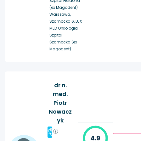
Szpital Fieldorfa
(ex Magodent)
Warszawa,
Szamocka 6, LUX
MED Onkologia
Szpital
Szamocka (ex
Magodent)
dr n.
med.
Piotr
Nowacz
yk
#
5
4.9