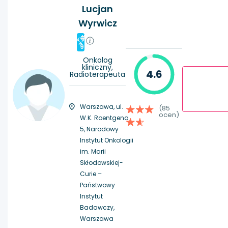
Lucjan
Wyrwicz
#
9
Onkolog
kliniczny,
4.6
Radioterapeuta
Warszawa, ul.
(85
ocen)
W.K. Roentgena
5, Narodowy
Instytut Onkologii
im. Marii
Skłodowskiej-
Curie –
Państwowy
Instytut
Badawczy,
Warszawa