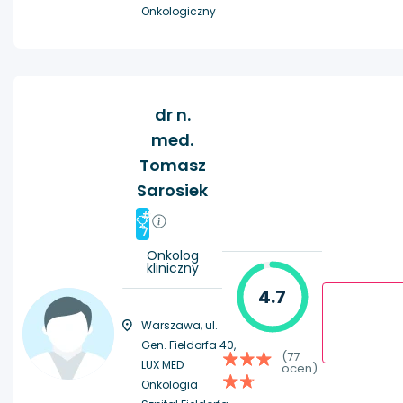
Onkologiczny
dr n.
med.
Tomasz
Sarosiek
#
7
Onkolog
kliniczny
4.7
Warszawa, ul.
Gen. Fieldorfa 40,
(77
LUX MED
ocen)
Onkologia