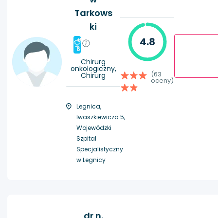
Tarkows
ki
4.8
#
6
Chirurg
onkologiczny,
(63
Chirurg
oceny)
Legnica,
Iwaszkiewicza 5,
Wojewódzki
Szpital
Specjalistyczny
w Legnicy
dr n.