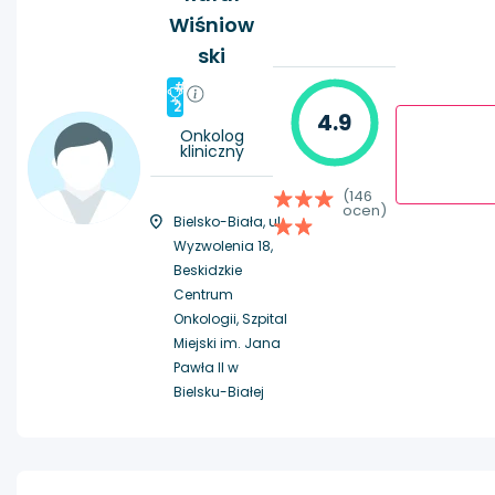
Wiśniow
ski
#
2
4.9
Onkolog
kliniczny
(146
ocen)
Bielsko-Biała, ul.
Wyzwolenia 18,
Beskidzkie
Centrum
Onkologii, Szpital
Miejski im. Jana
Pawła II w
Bielsku-Białej