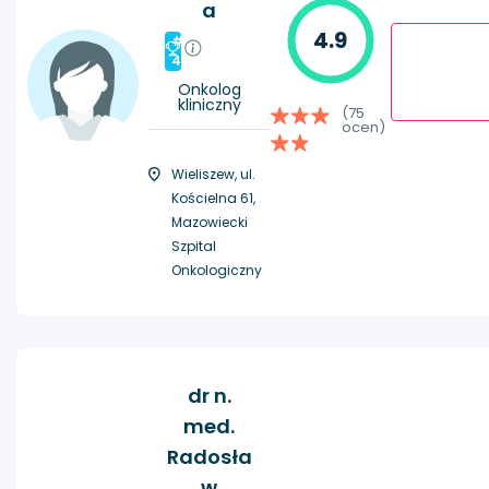
a
4.9
#
4
Onkolog
kliniczny
(75
ocen)
Wieliszew, ul.
Kościelna 61,
Mazowiecki
Szpital
Onkologiczny
dr n.
med.
Radosła
w