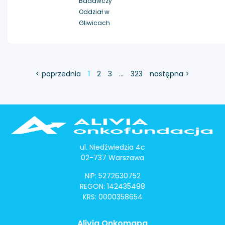
Badawczy
Oddział w
Gliwicach
< poprzednia
1
2
3
…
323
następna >
ul. Niedźwiedzia 4c
02-737 Warszawa
NIP: 5272630752
REGON: 142435498
KRS: 0000358654
Alivia Onkomapa