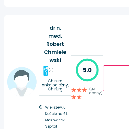
dr n.
med.
Robert
Chmiele
wski
#
5.0
1
Chirurg
onkologiczny,
Chirurg
(84
oceny)
Wieliszew, ul.
Kościelna 61,
Mazowiecki
Szpital