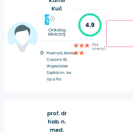
Kamil
Kuć
#
3
4.9
Onkolog
kliniczny
(94
oceny)
Przemyśl, Monte
Cassino 18,
Wojewódzki
Szpital im. św.
Ojca Pio
prof. dr
hab. n.
med.