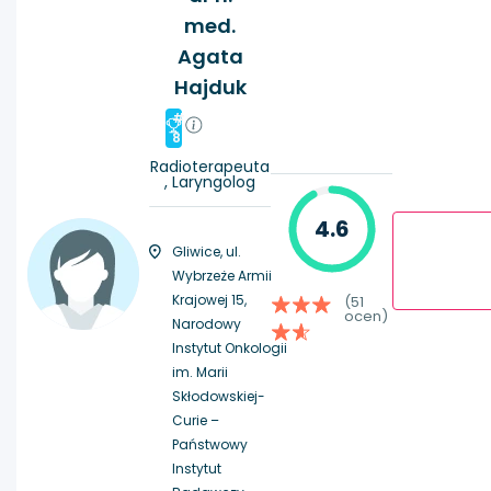
med.
Agata
Hajduk
#
8
Radioterapeuta
, Laryngolog
4.6
Gliwice, ul.
Wybrzeże Armii
Krajowej 15,
(51
ocen)
Narodowy
Instytut Onkologii
im. Marii
Skłodowskiej-
Curie –
Państwowy
Instytut