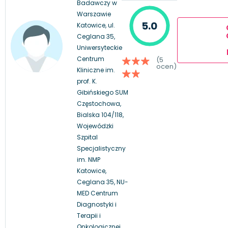
Badawczy w
Warszawie
5.0
Katowice, ul.
Ceglana 35,
Uniwersyteckie
Centrum
(5
ocen)
Kliniczne im.
prof. K.
Gibińskiego SUM
Częstochowa,
Bialska 104/118,
Wojewódzki
Szpital
Specjalistyczny
im. NMP
Katowice,
Ceglana 35, NU-
MED Centrum
Diagnostyki i
Terapii i
Onkologicznej