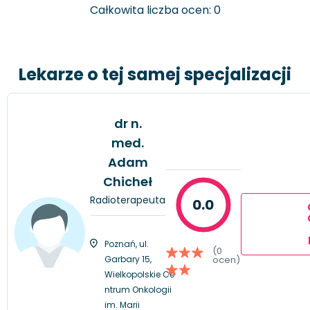
Całkowita liczba ocen: 0
Lekarze o tej samej specjalizacji
dr n.
med.
Adam
Chicheł
Radioterapeuta
0.0
Poznań, ul.
(0
Garbary 15,
ocen)
Wielkopolskie Ce
ntrum Onkologii
im. Marii