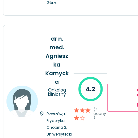
Górze
dr n.
med.
Agniesz
ka
Kamyck
a
4.2
Onkolog
kliniczny
(4
oceny
Rzeszów, ul.
)
Fryderyka
Chopina 2,
Uniwersytecki