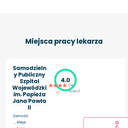
Miejsca pracy lekarza
Samodzieln
y Publiczny
4.0
Szpital
(19
Wojewódzki
ocen)
im. Papieża
Jana Pawła
II
Zamość
, Aleje
O
C