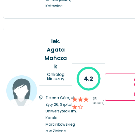
Katowice
lek.
Agata
Mańcza
k
Onkolog
4.2
kliniczny
Zielona Góra, ul.
(5
ocen)
Zyty 26, Szpital
Uniwersytecki im.
Karola
Marcinkowskieg
o w Zielonej