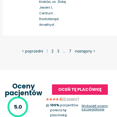
Kraków, os. Złotej
Jesieni 1,
Centrum
Radioterapii
Amethyst
< poprzedni
1
2
3
…
7
następny >
Oceny
OCEŃ TĘ PLACÓWKĘ
pacjentów
(23 oceny)
100%
pacjentów
5.0
Wyświetl oceny
szczegółowe
poleca tę
placówkę