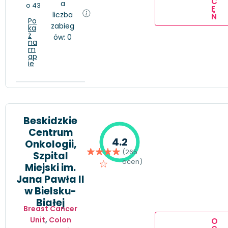
C
a
o 43
E
liczba
Ń
Po
zabieg
ka
ż
ów: 0
na
m
ap
ie
Beskidzkie
Centrum
4.2
Onkologii,
(265
Szpital
ocen)
Miejski im.
Jana Pawła II
w Bielsku-
Białej
Breast Cancer
Unit
,
Colon
O