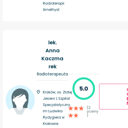
Radioterapii
Amethyst
lek.
Anna
Kaczma
rek
Radioterapeuta
5.0
Kraków, os. Złotej
Jesieni 1, Szpital
Specjalistyczny
(2
im Ludwika
oceny
)
Rydygiera w
Krakowie