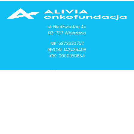
ul. Niedźwiedzia 4c
02-737 Warszawa
NIP: 5272630752
REGON: 142435498
KRS: 0000358654
Alivia Onkomapa
O projekcie
Lista placówek
Lista lekarzy
Programy lekowe
Klauzula informacyjna
Polityka prywatności
Regulamin