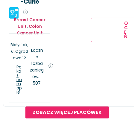
-Curie
#
2
Breast Cancer
O
Unit
,
Colon
C
E
Cancer Unit
Ń
Białystok,
Łączn
ul.Ogrod
a
owa 12
liczba
Po
zabieg
ka
ż
ów: 1
na
587
m
ap
ie
ZOBACZ WIĘCEJ PLACÓWEK