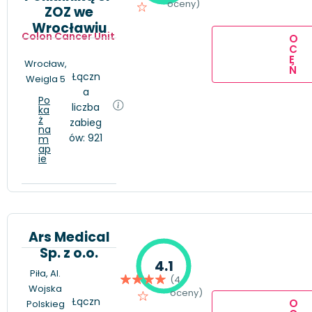
oceny)
ZOZ we
Wrocławiu
Colon Cancer Unit
O
C
E
Wrocław,
Ń
Łączn
Weigla 5
a
Po
liczba
ka
ż
zabieg
na
ów: 921
m
ap
ie
Ars Medical
Sp. z o.o.
4.1
Piła, Al.
(4
Wojska
oceny)
Łączn
O
Polskieg