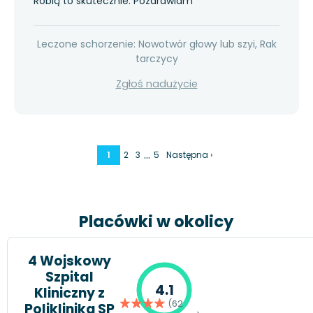
Robią to skutecznie. Pozdrawiam
Leczone schorzenie: Nowotwór głowy lub szyi, Rak
tarczycy
Zgłoś nadużycie
…
1
2
3
5
Następna ›
Placówki w okolicy
4 Wojskowy
Szpital
4.1
Kliniczny z
(62
Polikliniką SP