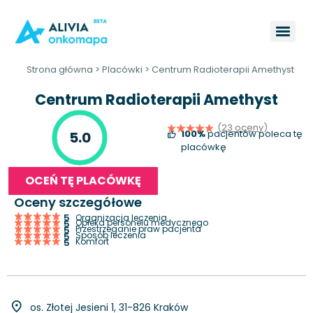
Strona główna
>
Placówki
>
Centrum Radioterapii Amethyst
Centrum Radioterapii Amethyst
(23 oceny)
100%
pacjentów poleca tę
5.0
placówkę
OCEŃ TĘ PLACÓWKĘ
Oceny szczegółowe
5
Organizacja leczenia
Opieka personelu medycznego
5
Przestrzeganie praw pacjenta
5
Sposób leczenia
5
Komfort
5
os. Złotej Jesieni 1, 31-826 Kraków