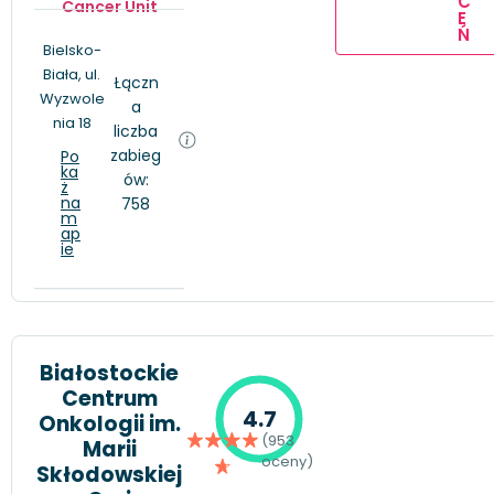
C
Cancer Unit
E
Ń
Bielsko-
Biała, ul.
Łączn
Wyzwole
a
nia 18
liczba
zabieg
Po
ka
ów:
ż
na
758
m
ap
ie
Białostockie
Centrum
4.7
Onkologii im.
(953
Marii
oceny)
Skłodowskiej