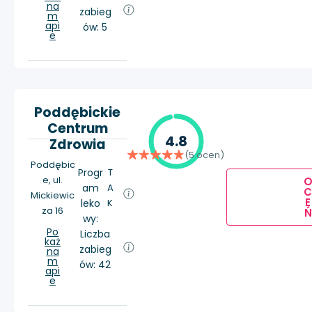
na
zabieg
m
api
ów: 5
e
Poddębickie
Centrum
4.8
Zdrowia
(5 ocen)
Poddębic
Progr
T
e, ul.
am
A
Mickiewic
E
leko
K
za 16
Ń
wy:
Po
Liczba
każ
zabieg
na
m
ów: 42
api
e