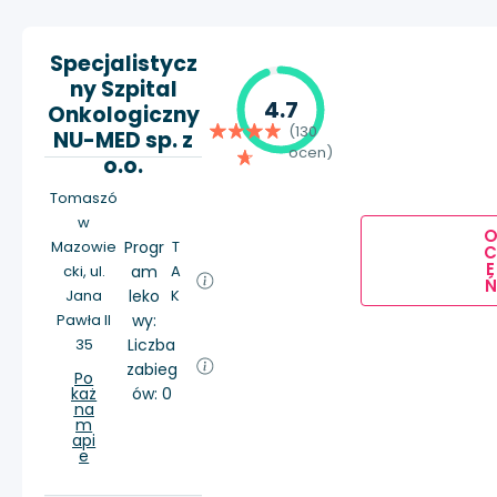
Specjalistycz
ny Szpital
4.7
Onkologiczny
(130
NU-MED sp. z
ocen)
o.o.
Tomaszó
w
Mazowie
Progr
T
E
cki, ul.
am
A
Ń
Jana
leko
K
Pawła II
wy:
35
Liczba
zabieg
Po
każ
ów: 0
na
m
api
e