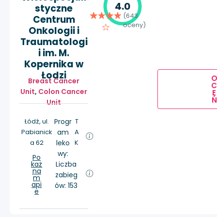
4.0
styczne
(643
Centrum
oceny)
Onkologii i
Traumatologi
i im. M.
Kopernika w
Łodzi
Breast Cancer
Unit
,
Colon Cancer
E
Ń
Unit
Łódź, ul.
Progr
T
Pabianick
am
A
a 62
leko
K
wy:
Po
każ
Liczba
na
zabieg
m
api
ów: 153
e