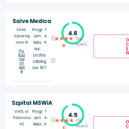
Salve Medica
Łódź,
Progr
T
4.6
Szparag
am
A
(50
owa 10
leko
K
ocen)
E
wy:
Po
Ń
każ
Liczba
na
zabieg
m
api
ów: 167
e
Szpital MSWiA
Łódź, ul.
Progr
T
4.5
Północna
am
A
(19
42
leko
K
ocen)