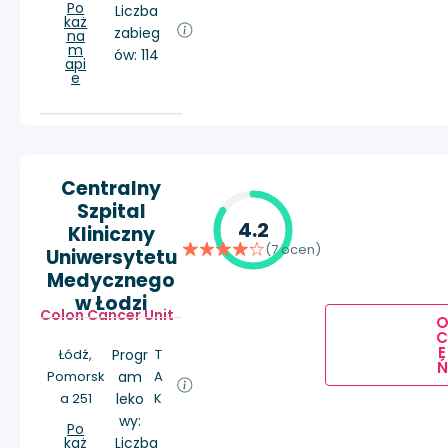
Po
Liczba
każ
zabieg
na
m
ów: 114
api
e
Centralny
Szpital
4.2
Kliniczny
(7 ocen)
Uniwersytetu
Medycznego
w Łodzi
Colon Cancer Unit
E
Łódź,
Progr
T
Ń
Pomorsk
am
A
a 251
leko
K
wy:
Po
każ
Liczba