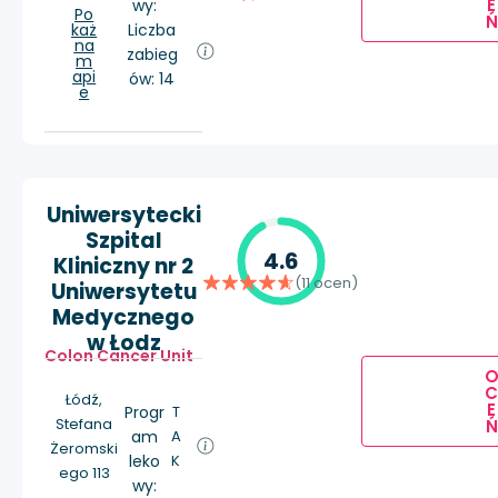
E
wy:
Po
Ń
każ
Liczba
na
zabieg
m
api
ów: 14
e
Uniwersytecki
Szpital
4.6
Kliniczny nr 2
(11 ocen)
Uniwersytetu
Medycznego
w Łodz
Colon Cancer Unit
Łódź,
E
Progr
T
Stefana
Ń
am
A
Żeromski
leko
K
ego 113
wy: