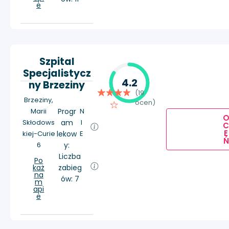
e
Szpital
Specjalistycz
4.2
ny Brzeziny
(19
Brzeziny,
ocen)
Marii
Progr
N
Skłodows
am
I
E
kiej-Curie
lekow
E
Ń
6
y:
Liczba
Po
każ
zabieg
na
ów: 7
m
api
e