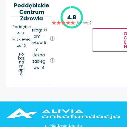
Poddębickie
Centrum
4.8
Zdrowia
(5 ocen)
Poddębic
Progr
N
e, ul.
am
I
Mickiewic
E
lekow
E
za 16
Ń
y:
Po
Liczba
każ
zabieg
na
m
ów: 8
api
e
ul. Niedźwiedzia 4c