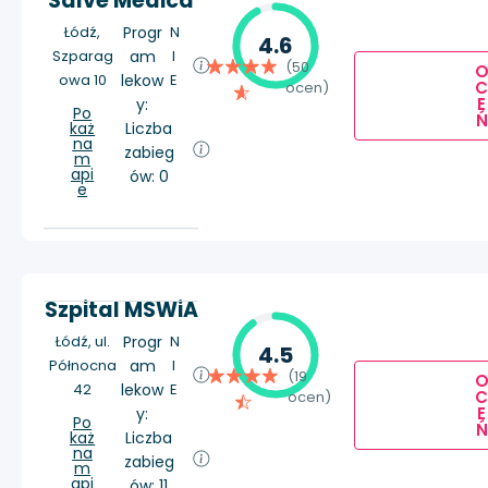
Salve Medica
Łódź,
Progr
N
4.6
Szparag
am
I
(50
owa 10
lekow
E
ocen)
E
y:
Po
Ń
każ
Liczba
na
zabieg
m
api
ów: 0
e
Szpital MSWiA
Łódź, ul.
Progr
N
4.5
Północna
am
I
(19
42
lekow
E
ocen)
E
y:
Po
Ń
każ
Liczba
na
zabieg
m
api
ów: 11