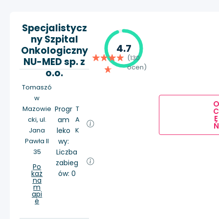
Specjalistycz
ny Szpital
4.7
Onkologiczny
(130
NU-MED sp. z
ocen)
o.o.
Tomaszó
w
Mazowie
Progr
T
E
cki, ul.
am
A
Ń
Jana
leko
K
Pawła II
wy:
35
Liczba
zabieg
Po
każ
ów: 0
na
m
api
e