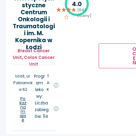
4.0
styczne
(643
Centrum
oceny)
Onkologii i
Traumatologi
i im. M.
Kopernika w
Łodzi
Breast Cancer
Unit
,
Colon Cancer
E
Ń
Unit
Łódź, ul.
Progr
T
Pabianick
am
A
a 62
leko
K
wy:
Po
każ
Liczba
na
zabieg
m
api
ów: 114
e