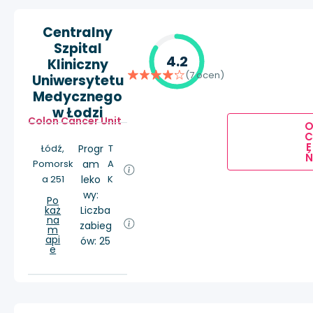
Centralny
Szpital
4.2
Kliniczny
(7 ocen)
Uniwersytetu
Medycznego
w Łodzi
Colon Cancer Unit
E
Łódź,
Progr
T
Ń
Pomorsk
am
A
a 251
leko
K
wy:
Po
każ
Liczba
na
zabieg
m
api
ów: 25
e