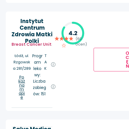
Instytut
Centrum
4.2
Zdrowia Matki
(60
Polki
Breast Cancer Unit
ocen)
Łódź, ul.
Progr
T
E
Rzgowsk
am
A
Ń
a 281/289
leko
K
wy:
Po
każ
Liczba
na
zabieg
m
api
ów: 151
e