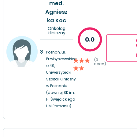
med.
Agniesz
ka Koc
Onkolog
kliniczny
0.0
Poznań, ul.
Przybyszewskieg
(0
ocen)
o 49,
Uniwersytecki
Szpital Kliniczny
w Poznaniu
(dawniej SK im.
H. Święcickiego
UM Poznaniu)