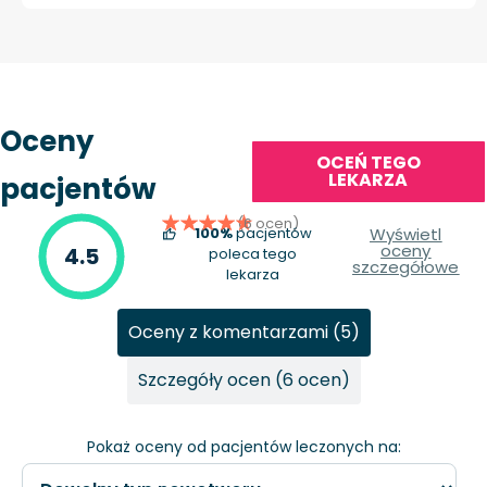
Oceny
OCEŃ TEGO
LEKARZA
pacjentów
(6 ocen)
100%
pacjentów
Wyświetl
oceny
4.5
poleca tego
szczegółowe
lekarza
Oceny z komentarzami (5)
Szczegóły ocen (6 ocen)
Pokaż oceny od pacjentów leczonych na: