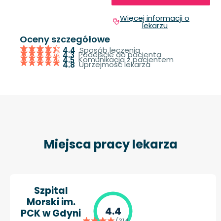
Więcej informacji o
lekarzu
Oceny szczegółowe
Sposób leczenia
4.4
Podejście do pacjenta
4.3
Komunikacja z pacjentem
4.5
Uprzejmość lekarza
4.8
Miejsca pracy lekarza
Szpital
Morski im.
4.4
PCK w Gdyni
(314