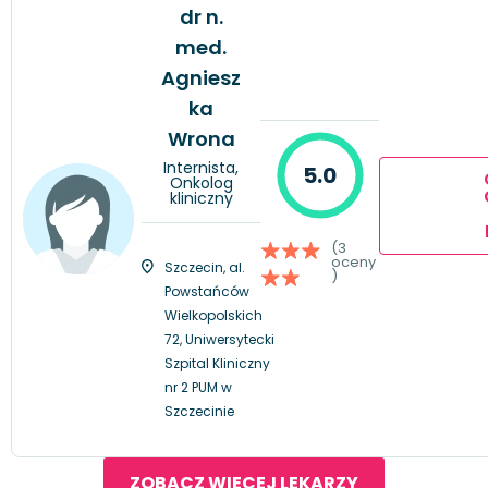
dr n.
med.
Agniesz
ka
Wrona
Internista,
5.0
Onkolog
kliniczny
(3
oceny
Szczecin, al.
)
Powstańców
Wielkopolskich
72, Uniwersytecki
Szpital Kliniczny
nr 2 PUM w
Szczecinie
ZOBACZ WIĘCEJ LEKARZY