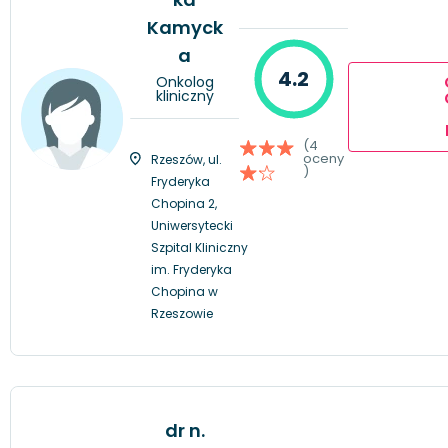
Kamyck
a
4.2
Onkolog
kliniczny
(4
oceny
Rzeszów, ul.
)
Fryderyka
Chopina 2,
Uniwersytecki
Szpital Kliniczny
im. Fryderyka
Chopina w
Rzeszowie
dr n.