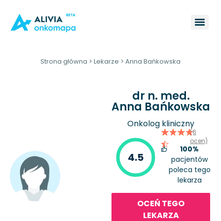
Strona główna
>
Lekarze
>
Anna Bańkowska
dr n. med.
Anna Bańkowska
Onkolog kliniczny
(6
ocen)
100%
4.5
pacjentów
poleca tego
lekarza
OCEŃ TEGO
LEKARZA