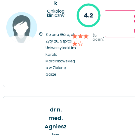
k
Onkolog
4.2
kliniczny
Zielona Góra, ul.
(5
ocen)
Zyty 26, Szpital
Uniwersytecki im.
Karola
Marcinkowskieg
o w Zielonej
Górze
dr n.
med.
Agniesz
ka