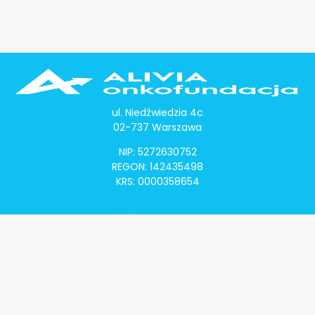
ul. Niedźwiedzia 4c
02-737 Warszawa
NIP: 5272630752
REGON: 142435498
KRS: 0000358654
Alivia Onkomapa
O projekcie
Lista placówek
Lista lekarzy
Programy lekowe