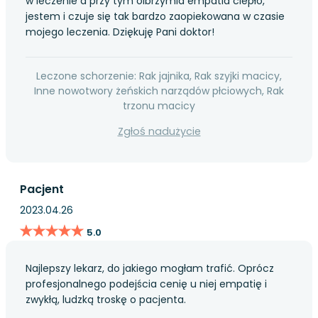
w leczenie a przy tym olbrzymia empatia ciepło,
jestem i czuje się tak bardzo zaopiekowana w czasie
mojego leczenia. Dziękuję Pani doktor!
Leczone schorzenie: Rak jajnika, Rak szyjki macicy,
Inne nowotwory żeńskich narządów płciowych, Rak
trzonu macicy
Zgłoś nadużycie
Pacjent
2023.04.26
★★★★★
★★★★★
5.0
Najlepszy lekarz, do jakiego mogłam trafić. Oprócz
profesjonalnego podejścia cenię u niej empatię i
zwykłą, ludzką troskę o pacjenta.