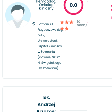
Hematolog,
0.0
Onkolog
kliniczny
(0
Poznań, ul.
ocen)
Przybyszewskieg
o 49,
Uniwersytecki
Szpital Kliniczny
w Poznaniu
(dawniej SK im.
H. Święcickiego
UM Poznaniu)
lek.
Andrzej
Brzozow