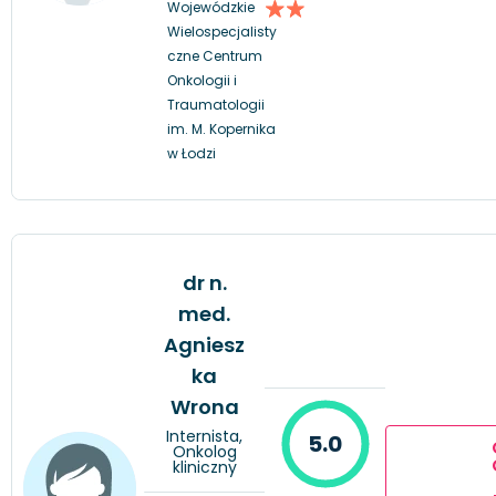
Wojewódzkie
Wielospecjalisty
czne Centrum
Onkologii i
Traumatologii
im. M. Kopernika
w Łodzi
dr n.
med.
Agniesz
ka
Wrona
Internista,
5.0
Onkolog
kliniczny