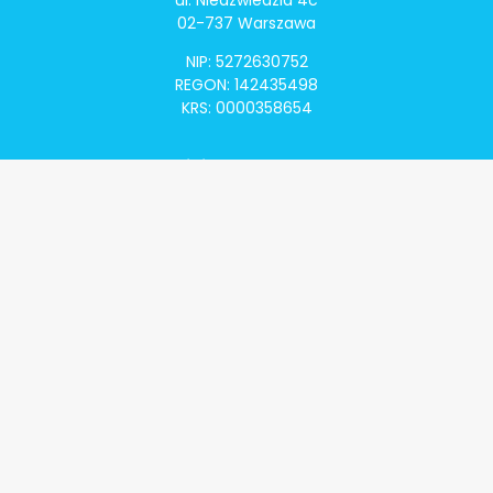
02-737 Warszawa
NIP: 5272630752
REGON: 142435498
KRS: 0000358654
Alivia Onkomapa
O projekcie
Lista placówek
Lista lekarzy
Programy lekowe
Klauzula informacyjna
Polityka prywatności
Regulamin
Kontakt
Alivia Onkofundacja