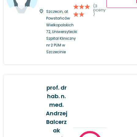
(3
oceny
Szczecin, al.
)
Powstańców
Wielkopolskich
72, Uniwersytecki
Szpital Kliniczny
nr 2 PUM w
Szczecinie
prof. dr
hab. n.
med.
Andrzej
Balcerz
ak