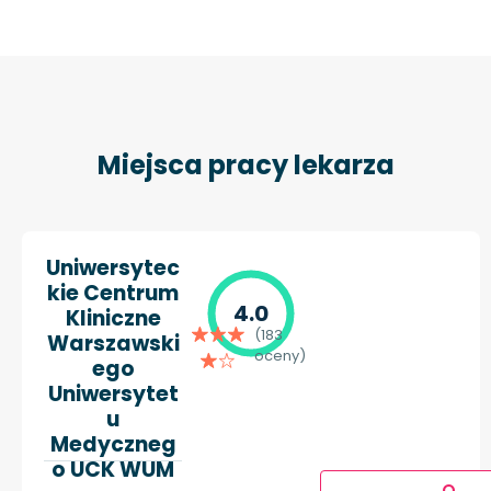
Miejsca pracy lekarza
Uniwersytec
kie Centrum
4.0
Kliniczne
(183
Warszawski
oceny)
ego
Uniwersytet
u
Medyczneg
o UCK WUM
O