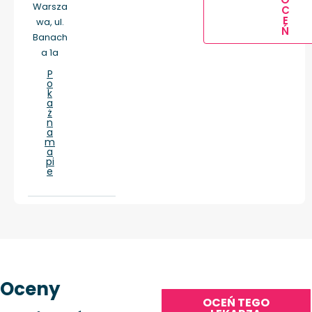
Warsza
C
E
wa, ul.
Ń
Banach
a 1a
P
o
k
a
ż
n
a
m
a
pi
e
Oceny
OCEŃ TEGO