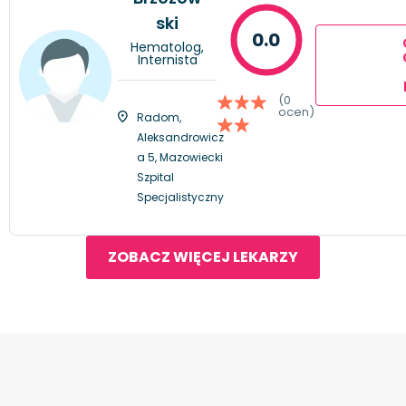
ski
0.0
Hematolog,
Internista
(0
ocen)
Radom,
Aleksandrowicz
a 5, Mazowiecki
Szpital
Specjalistyczny
ZOBACZ WIĘCEJ LEKARZY