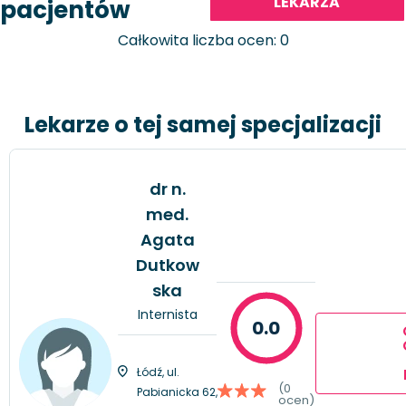
LEKARZA
pacjentów
Całkowita liczba ocen: 0
Lekarze o tej samej specjalizacji
dr n.
med.
Agata
Dutkow
ska
Internista
0.0
Łódź, ul.
(0
Pabianicka 62,
ocen)