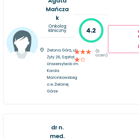
Agata
Mańcza
k
Onkolog
4.2
kliniczny
Zielona Góra, ul.
(5
ocen)
Zyty 26, Szpital
Uniwersytecki im.
Karola
Marcinkowskieg
o w Zielonej
Górze
dr n.
med.