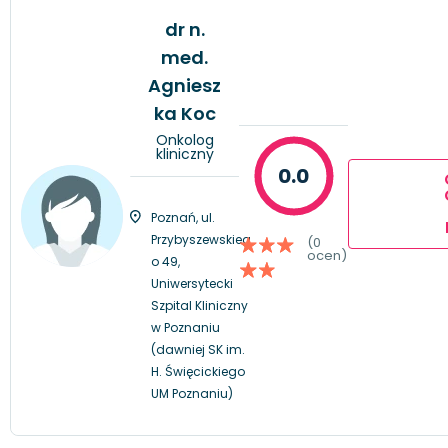
dr n.
med.
Agniesz
ka Koc
Onkolog
kliniczny
0.0
Poznań, ul.
Przybyszewskieg
(0
ocen)
o 49,
Uniwersytecki
Szpital Kliniczny
w Poznaniu
(dawniej SK im.
H. Święcickiego
UM Poznaniu)