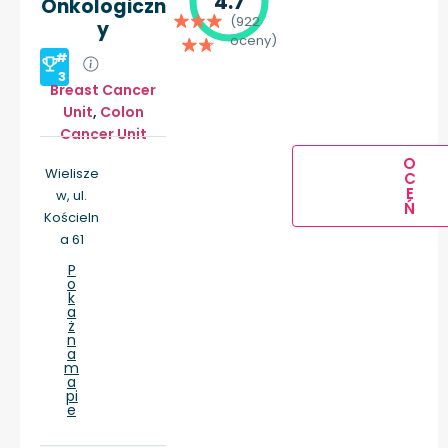
4.7
Onkologiczn
(922
y
oceny)
#
3
Breast Cancer
Unit
,
Colon
Cancer Unit
O
Wielisze
C
E
w, ul.
Ń
Kościeln
a 61
P
o
k
a
ż
n
a
m
a
pi
e