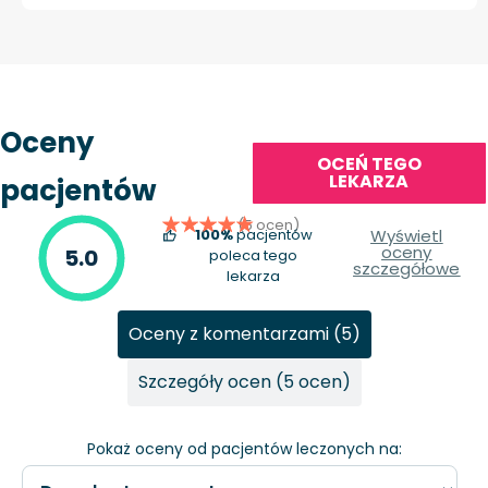
Oceny
OCEŃ TEGO
LEKARZA
pacjentów
(5 ocen)
100%
pacjentów
Wyświetl
oceny
5.0
poleca tego
szczegółowe
lekarza
Oceny z komentarzami (5)
Szczegóły ocen (5 ocen)
Pokaż oceny od pacjentów leczonych na: