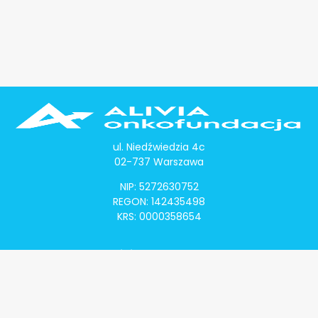
ul. Niedźwiedzia 4c
02-737 Warszawa
NIP: 5272630752
REGON: 142435498
KRS: 0000358654
Alivia Onkomapa
O projekcie
Lista placówek