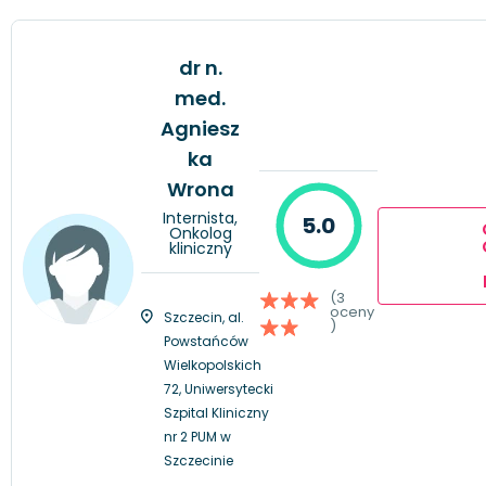
dr n.
med.
Agniesz
ka
Wrona
Internista,
5.0
Onkolog
kliniczny
(3
oceny
Szczecin, al.
)
Powstańców
Wielkopolskich
72, Uniwersytecki
Szpital Kliniczny
nr 2 PUM w
Szczecinie