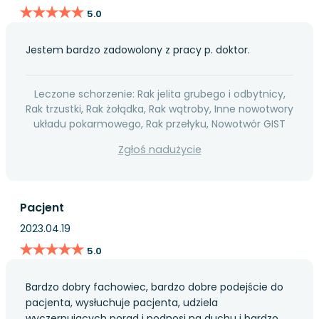
★★★★★
★★★★★
5.0
Jestem bardzo zadowolony z pracy p. doktor.
Leczone schorzenie: Rak jelita grubego i odbytnicy,
Rak trzustki, Rak żołądka, Rak wątroby, Inne nowotwory
układu pokarmowego, Rak przełyku, Nowotwór GIST
Zgłoś nadużycie
Pacjent
2023.04.19
★★★★★
★★★★★
5.0
Bardzo dobry fachowiec, bardzo dobre podejście do
pacjenta, wysłuchuje pacjenta, udziela
wyczerpujących porad i podnosi na duchu i bardzo