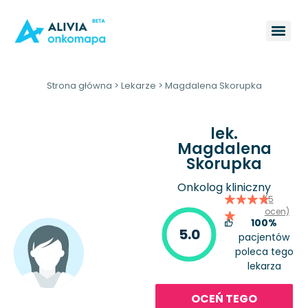
Strona główna
>
Lekarze
>
Magdalena Skorupka
lek.
Magdalena
Skorupka
Onkolog kliniczny
(5
ocen)
100%
5.0
pacjentów
poleca tego
lekarza
OCEŃ TEGO