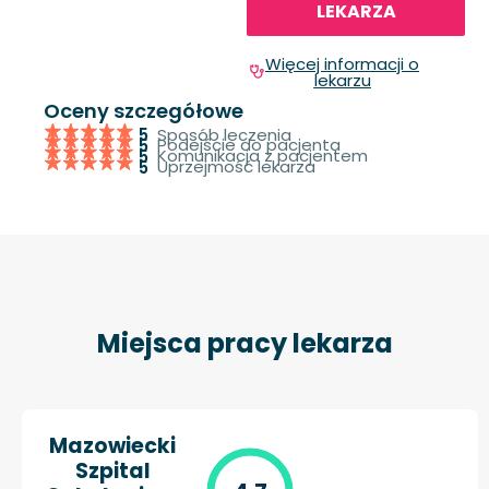
LEKARZA
Więcej informacji o
lekarzu
Oceny szczegółowe
Sposób leczenia
5
Podejście do pacjenta
5
Komunikacja z pacjentem
5
Uprzejmość lekarza
5
Miejsca pracy lekarza
Mazowiecki
Szpital