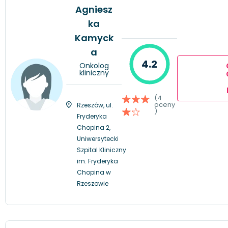
Agniesz
ka
Kamyck
a
4.2
Onkolog
kliniczny
(4
oceny
Rzeszów, ul.
)
Fryderyka
Chopina 2,
Uniwersytecki
Szpital Kliniczny
im. Fryderyka
Chopina w
Rzeszowie