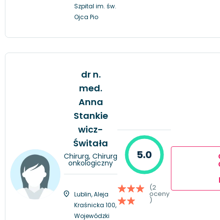
Szpital im. św.
Ojca Pio
dr n.
med.
Anna
Stankie
wicz-
Świtała
5.0
Chirurg, Chirurg
onkologiczny
(2
oceny
Lublin, Aleja
)
Kraśnicka 100,
Wojewódzki