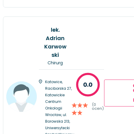
lek.
Adrian
Karwow
ski
Chirurg
Katowice,
0.0
Raciborska 27,
Katowickie
Centrum
(0
Onkologii
ocen)
Wrocław, ul.
Borowska 213,
Uniwersytecki