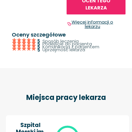
OCEŃ TEGO
LEKARZA
Więcej informacji o
lekarzu
Oceny szczegółowe
Sposób leczenia
5
Podejście do pacjenta
5
Komunikacja z pacjentem
5
Uprzejmość lekarza
5
Miejsca pracy lekarza
Szpital
Morski im.