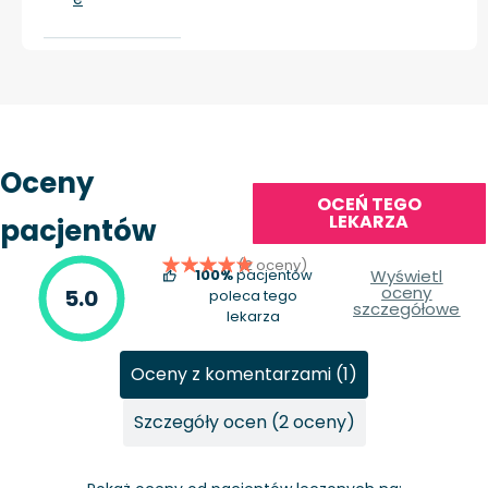
Oceny
OCEŃ TEGO
LEKARZA
pacjentów
(2 oceny)
100%
pacjentów
Wyświetl
oceny
5.0
poleca tego
szczegółowe
lekarza
Oceny z komentarzami (1)
Szczegóły ocen (2 oceny)