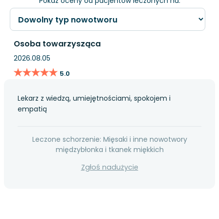
Pokaż oceny od pacjentów leczonych na:
Osoba towarzysząca
2026.08.05
★★★★★
★★★★★
5.0
Lekarz z wiedzą, umiejętnościami, spokojem i
empatią
Leczone schorzenie: Mięsaki i inne nowotwory
międzybłonka i tkanek miękkich
Zgłoś nadużycie