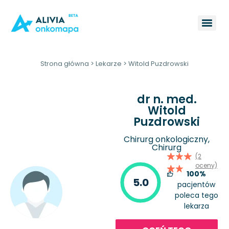
Strona główna
>
Lekarze
>
Witold Puzdrowski
dr n. med.
Witold
Puzdrowski
Chirurg onkologiczny,
Chirurg
(2
oceny)
100%
5.0
pacjentów
poleca tego
lekarza