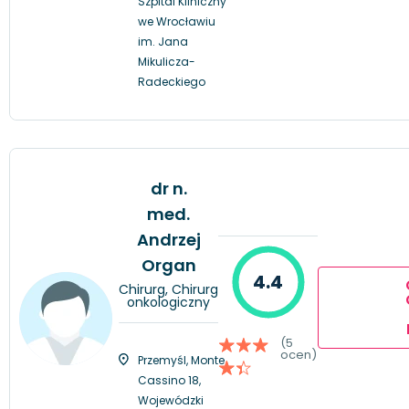
Szpital Kliniczny
we Wrocławiu
im. Jana
Mikulicza-
Radeckiego
dr n.
med.
Andrzej
Organ
4.4
Chirurg, Chirurg
onkologiczny
(5
ocen)
Przemyśl, Monte
Cassino 18,
Wojewódzki