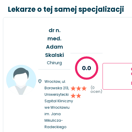
Lekarze o tej samej specjalizacji
dr n.
med.
Adam
Skalski
Chirurg
0.0
Wrocław, ul.
(0
Borowska 213,
ocen)
Uniwersytecki
Szpital Kliniczny
we Wrocławiu
im. Jana
Mikulicza-
Radeckiego