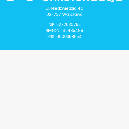
ul. Niedźwiedzia 4c
02-737 Warszawa
NIP: 5272630752
REGON: 142435498
KRS: 0000358654
Alivia Onkomapa
O projekcie
Lista placówek
Lista lekarzy
Programy lekowe
Klauzula informacyjna
Polityka prywatności
Regulamin
Kontakt
Alivia Onkofundacja