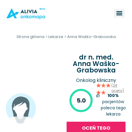
Strona główna
>
Lekarze
>
Anna Waśko-Grabowska
dr n. med.
Anna Waśko-
Grabowska
Onkolog kliniczny
(24
oceny)
100%
5.0
pacjentów
poleca tego
lekarza
OCEŃ TEGO