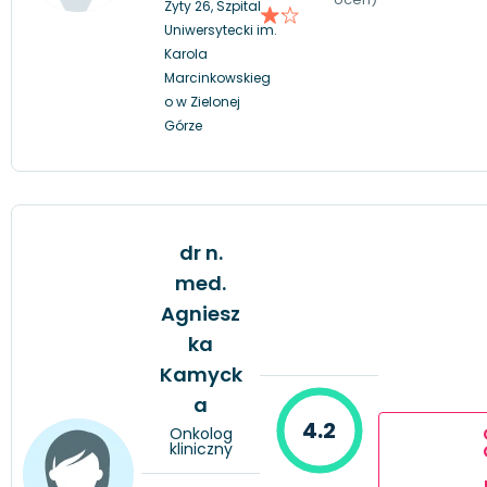
Zyty 26, Szpital
Uniwersytecki im.
Karola
Marcinkowskieg
o w Zielonej
Górze
dr n.
med.
Agniesz
ka
Kamyck
a
4.2
Onkolog
kliniczny