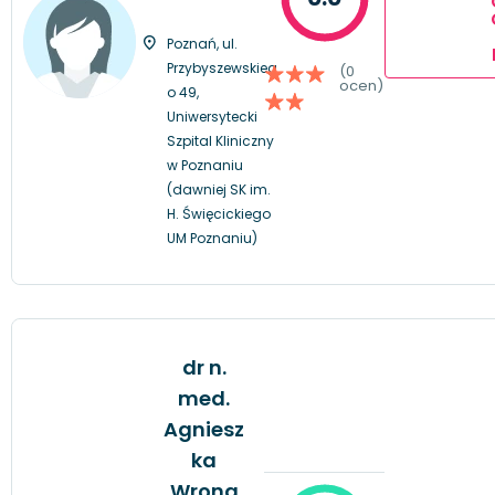
Poznań, ul.
Przybyszewskieg
(0
ocen)
o 49,
Uniwersytecki
Szpital Kliniczny
w Poznaniu
(dawniej SK im.
H. Święcickiego
UM Poznaniu)
dr n.
med.
Agniesz
ka
Wrona