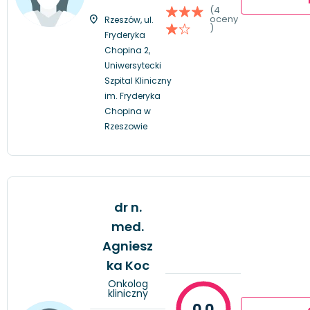
(4
oceny
Rzeszów, ul.
)
Fryderyka
Chopina 2,
Uniwersytecki
Szpital Kliniczny
im. Fryderyka
Chopina w
Rzeszowie
dr n.
med.
Agniesz
ka Koc
Onkolog
kliniczny
0.0