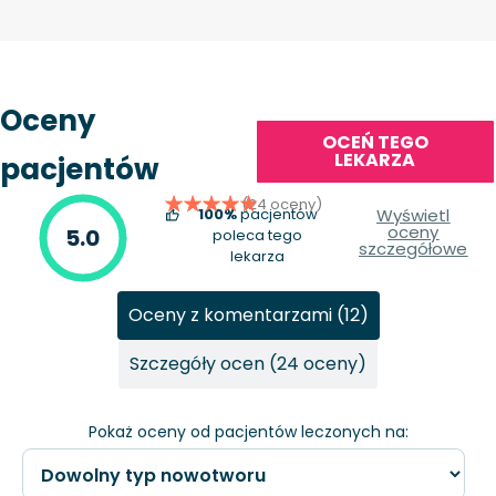
Oceny
OCEŃ TEGO
LEKARZA
pacjentów
(24 oceny)
100%
pacjentów
Wyświetl
oceny
5.0
poleca tego
szczegółowe
lekarza
Oceny z komentarzami (12)
Szczegóły ocen (24 oceny)
Pokaż oceny od pacjentów leczonych na: