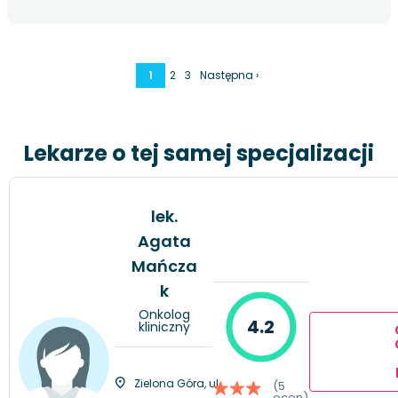
1
2
3
Następna ›
Lekarze o tej samej specjalizacji
lek.
Agata
Mańcza
k
Onkolog
4.2
kliniczny
Zielona Góra, ul.
(5
ocen)