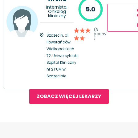
Internista,
5.0
Onkolog
kliniczny
(3
oceny
Szczecin, al.
)
Powstańców
Wielkopolskich
72, Uniwersytecki
Szpital Kliniczny
nr 2 PUM w
Szczecinie
ZOBACZ WIĘCEJ LEKARZY