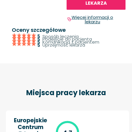
LEKARZA
Więcej informacji o
lekarzu
Oceny szczegółowe
Sposób leczenia
5
Podejście do pacjenta
5
Komunikacja z pacjentem
5
Uprzejmość lekarza
5
Miejsca pracy lekarza
Europejskie
Centrum