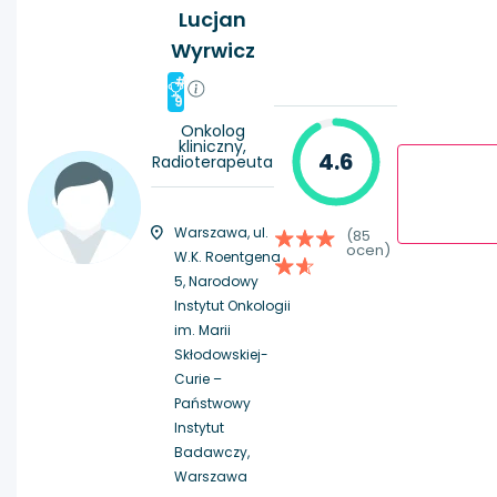
Lucjan
Wyrwicz
#
9
Onkolog
kliniczny,
4.6
Radioterapeuta
Warszawa, ul.
(85
ocen)
W.K. Roentgena
5, Narodowy
Instytut Onkologii
im. Marii
Skłodowskiej-
Curie –
Państwowy
Instytut
Badawczy,
Warszawa