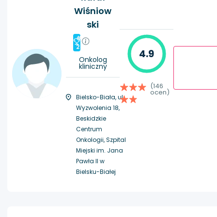
Wiśniow
ski
#
2
4.9
Onkolog
kliniczny
(146
ocen)
Bielsko-Biała, ul.
Wyzwolenia 18,
Beskidzkie
Centrum
Onkologii, Szpital
Miejski im. Jana
Pawła II w
Bielsku-Białej