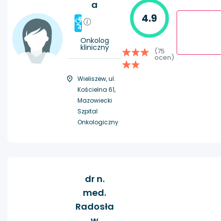
a
4.9
#
4
Onkolog
kliniczny
(75
ocen)
Wieliszew, ul.
Kościelna 61,
Mazowiecki
Szpital
Onkologiczny
dr n.
med.
Radosła
w