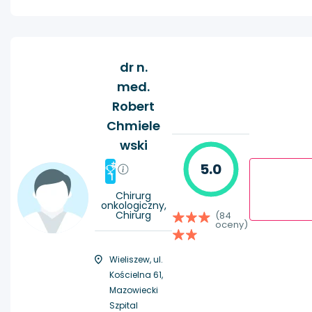
dr n.
med.
Robert
Chmiele
wski
#
5.0
1
Chirurg
onkologiczny,
Chirurg
(84
oceny)
Wieliszew, ul.
Kościelna 61,
Mazowiecki
Szpital