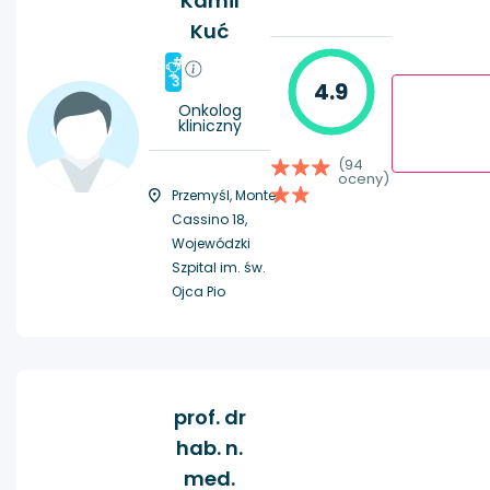
Kamil
Kuć
#
3
4.9
Onkolog
kliniczny
(94
oceny)
Przemyśl, Monte
Cassino 18,
Wojewódzki
Szpital im. św.
Ojca Pio
prof. dr
hab. n.
med.