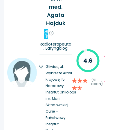
med.
Agata
Hajduk
#
8
Radioterapeuta
, Laryngolog
4.6
Gliwice, ul.
Wybrzeże Armii
Krajowej 15,
(51
ocen)
Narodowy
Instytut Onkologii
im. Marii
Skłodowskiej-
Curie –
Państwowy
Instytut