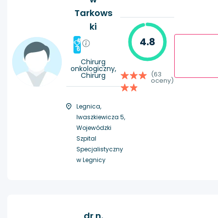
Tarkows
ki
4.8
#
6
Chirurg
onkologiczny,
(63
Chirurg
oceny)
Legnica,
Iwaszkiewicza 5,
Wojewódzki
Szpital
Specjalistyczny
w Legnicy
dr n.