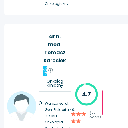
Onkologiczny
dr n.
med.
Tomasz
Sarosiek
#
7
Onkolog
kliniczny
4.7
Warszawa, ul.
Gen. Fieldorfa 40,
(77
LUX MED
ocen)
Onkologia