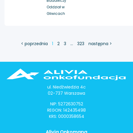
Badawczy
Oddział w
Gliwicach
< poprzednia
1
2
3
…
323
następna >
ul. Niedźwiedzia 4c
02-737 Warszawa
NIP: 5272630752
REGON: 142435498
KRS: 0000358654
Alivia Onkomapa