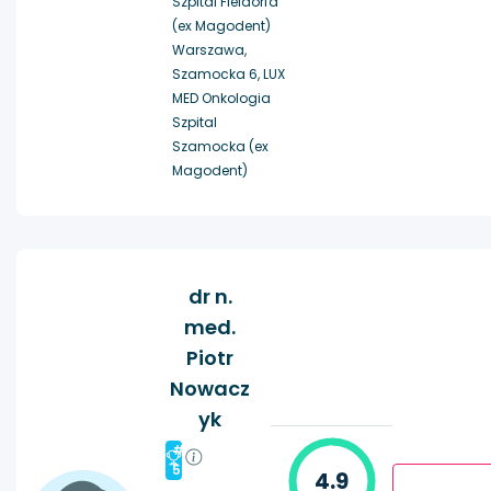
Szpital Fieldorfa
(ex Magodent)
Warszawa,
Szamocka 6, LUX
MED Onkologia
Szpital
Szamocka (ex
Magodent)
dr n.
med.
Piotr
Nowacz
yk
#
5
4.9