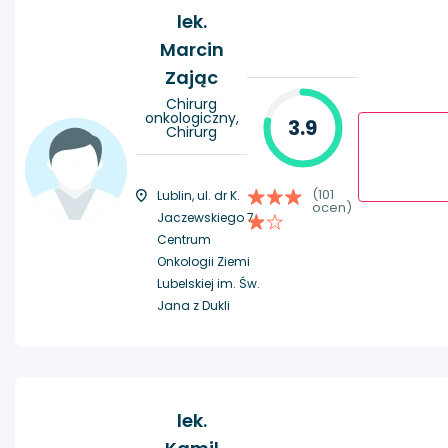
lek.
Marcin
Zając
Chirurg
onkologiczny,
3.9
Chirurg
(101
Lublin, ul. dr K.
ocen)
Jaczewskiego 7,
Centrum
Onkologii Ziemi
Lubelskiej im. Św.
Jana z Dukli
lek.