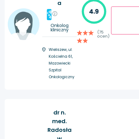
a
4.9
#
4
Onkolog
kliniczny
(75
ocen)
Wieliszew, ul.
Kościelna 61,
Mazowiecki
Szpital
Onkologiczny
dr n.
med.
Radosła
w