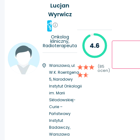
Lucjan
Wyrwicz
#
9
Onkolog
kliniczny,
4.6
Radioterapeuta
Warszawa, ul.
(85
ocen)
W.K. Roentgena
5, Narodowy
Instytut Onkologii
im. Marii
Skłodowskiej-
Curie –
Państwowy
Instytut
Badawczy,
Warszawa