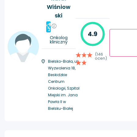
Wiśniow
ski
#
2
4.9
Onkolog
kliniczny
(146
ocen)
Bielsko-Biała, ul.
Wyzwolenia 18,
Beskidzkie
Centrum
Onkologii, Szpital
Miejski im. Jana
Pawła II w
Bielsku-Białej