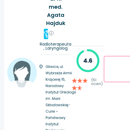
med.
Agata
Hajduk
#
8
Radioterapeuta
, Laryngolog
4.6
Gliwice, ul.
Wybrzeże Armii
Krajowej 15,
(51
ocen)
Narodowy
Instytut Onkologii
im. Marii
Skłodowskiej-
Curie –
Państwowy
Instytut