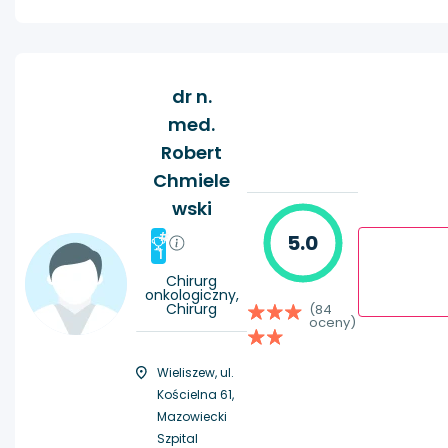
dr n.
med.
Robert
Chmiele
wski
#
5.0
1
Chirurg
onkologiczny,
Chirurg
(84
oceny)
Wieliszew, ul.
Kościelna 61,
Mazowiecki
Szpital