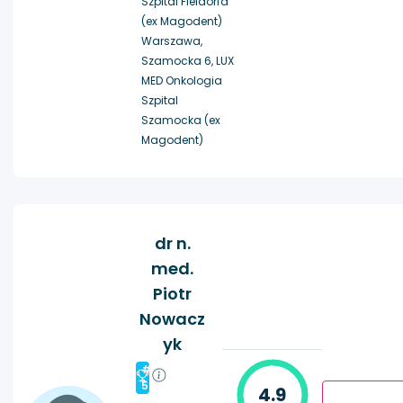
Szpital Fieldorfa
(ex Magodent)
Warszawa,
Szamocka 6, LUX
MED Onkologia
Szpital
Szamocka (ex
Magodent)
dr n.
med.
Piotr
Nowacz
yk
#
5
4.9