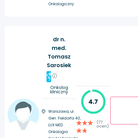
Onkologiczny
dr n.
med.
Tomasz
Sarosiek
#
7
Onkolog
kliniczny
4.7
Warszawa, ul.
Gen. Fieldorfa 40,
(77
LUX MED
ocen)
Onkologia