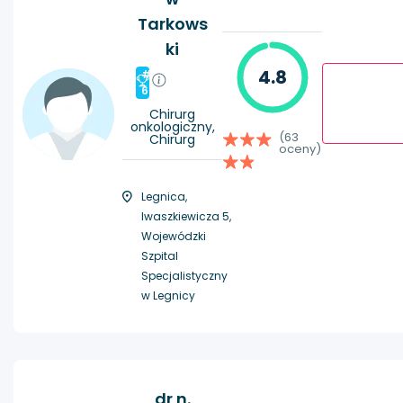
Tarkows
ki
4.8
#
6
Chirurg
onkologiczny,
(63
Chirurg
oceny)
Legnica,
Iwaszkiewicza 5,
Wojewódzki
Szpital
Specjalistyczny
w Legnicy
dr n.