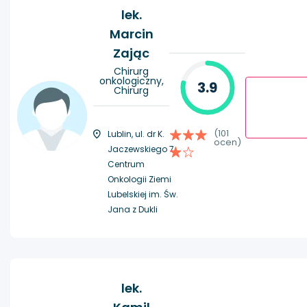
lek.
Marcin
Zając
Chirurg
onkologiczny,
3.9
Chirurg
(101
Lublin, ul. dr K.
ocen)
Jaczewskiego 7,
Centrum
Onkologii Ziemi
Lubelskiej im. Św.
Jana z Dukli
lek.