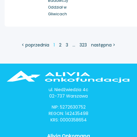
Badawczy
Oddział w
Gliwicach
< poprzednia
1
2
3
…
323
następna >
ul. Niedźwiedzia 4c
02-737 Warszawa
NIP: 5272630752
REGON: 142435498
KRS: 0000358654
Alivia Onkomapa