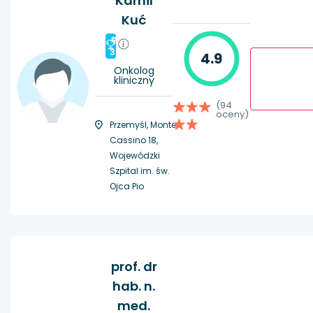
Kamil
Kuć
#
3
4.9
Onkolog
kliniczny
(94
oceny)
Przemyśl, Monte
Cassino 18,
Wojewódzki
Szpital im. św.
Ojca Pio
prof. dr
hab. n.
med.