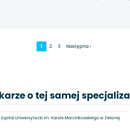
1
2
3
Następna ›
karze o tej samej specjaliza
6, Szpital Uniwersytecki im. Karola Marcinkowskiego w Zielonej