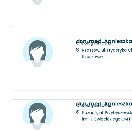
dr n. med. Agniesz
Onkolog kliniczny
Rzeszów, ul. Fryderyka C
Rzeszowie
dr n. med. Agnieszk
Onkolog kliniczny
Poznań, ul. Przybyszewsk
im. H. Święcickiego UM 