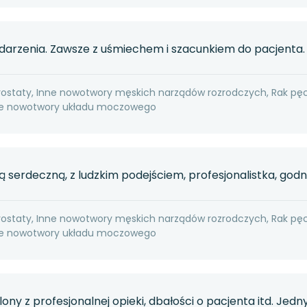
darzenia. Zawsze z uśmiechem i szacunkiem do pacjenta.
rostaty, Inne nowotwory męskich narządów rozrodczych, Rak pę
nne nowotwory układu moczowego
 serdeczną, z ludzkim podejściem, profesjonalistka, godn
rostaty, Inne nowotwory męskich narządów rozrodczych, Rak pę
nne nowotwory układu moczowego
y z profesjonalnej opieki, dbałości o pacjenta itd. Jed