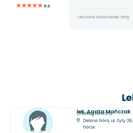
★★★★★
★★★★★
5.0
Leczone schorzenie: Inny
Le
lek. Agata Mańczak
Onkolog kliniczny
Zielona Góra, ul. Zyty 2
Górze