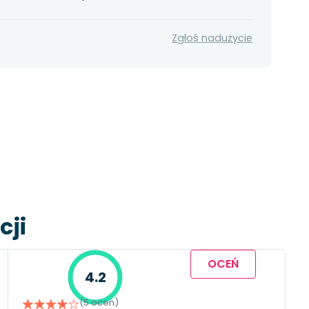
Zgłoś nadużycie
cji
OCEŃ
4.2
(5 ocen)