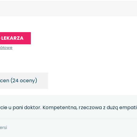
 LEKARZA
gółowe
ocen (24 oceny)
ycie u pani doktor. Kompetentna, rzeczowa z dużą empati
ersi