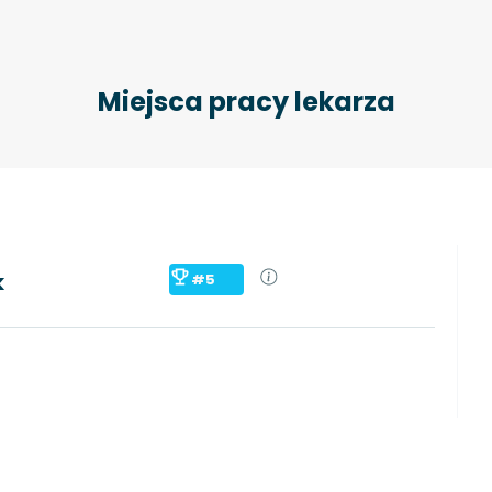
Miejsca pracy lekarza
k
#5