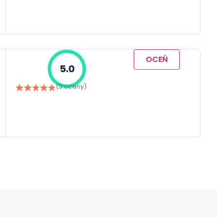
OCEŃ
5.0
(3 oceny)