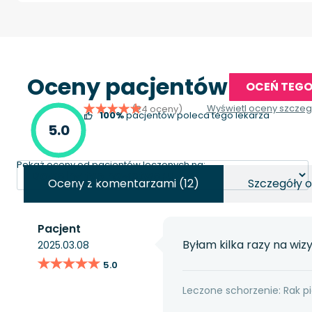
Oceny pacjentów
OCEŃ TEGO
Wyświetl oceny szcze
(24 oceny)
100%
pacjentów poleca tego lekarza
5.0
Pokaż oceny od pacjentów leczonych na:
Oceny z komentarzami (12)
Szczegóły 
Pacjent
Byłam kilka razy na wiz
2025.03.08
★★★★★
★★★★★
5.0
Leczone schorzenie: Rak pi