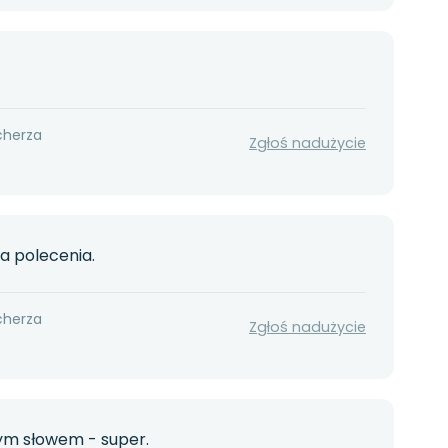
cherza
Zgłoś nadużycie
a polecenia.
cherza
Zgłoś nadużycie
nym słowem - super.