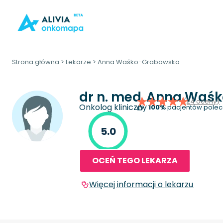
Strona główna
>
Lekarze
>
Anna Waśko-Grabowska
dr n. med.
Anna Waśk
(24 oceny)
Onkolog kliniczny
100%
pacjentów polec
5.0
OCEŃ TEGO LEKARZA
Więcej informacji o lekarzu