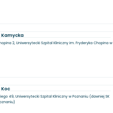
ka Kamycka
hopina 2, Uniwersytecki Szpital Kliniczny im. Fryderyka Chopina w
a Koc
iego 49, Uniwersytecki Szpital Kliniczny w Poznaniu (dawniej SK
Poznaniu)