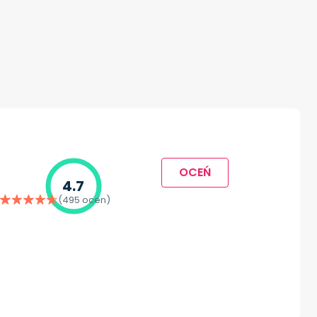
OCEŃ
4.7
(495 ocen)