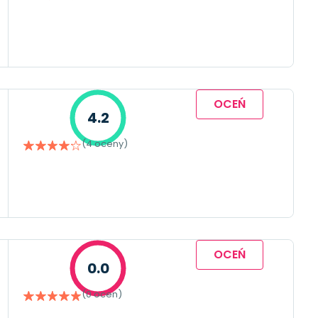
OCEŃ
4.2
(4 oceny)
OCEŃ
0.0
(0 ocen)