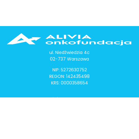
ul. Niedźwiedzia 4c
02-737 Warszawa
NIP: 5272630752
REGON: 142435498
KRS: 0000358654
Alivia Onkomapa
O projekcie
Lista placówek
Lista lekarzy
Programy lekowe