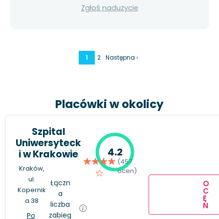
Zgłoś nadużycie
1
2
Następna ›
Placówki w okolicy
Szpital
Uniwersyteck
4.2
i w Krakowie
(457
Kraków,
ocen)
ul.
Łączn
O
Kopernik
C
a
E
a 38
liczba
Ń
zabieg
Po