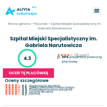
Strona główna
>
Placówki
>
Szpital Miejski Specjalistyczny im.
Gabriela Narutowicza
Szpital Miejski Specjalistyczny im.
Gabriela Narutowicza
(18 ocen)
89%
pacjentów poleca tę
4.3
placówkę
OCEŃ TĘ PLACÓWKĘ
Oceny szczegółowe
4.3
Organizacja leczenia
Opieka personelu medycznego
4.5
Przestrzeganie praw pacjenta
4.4
Sposób leczenia
4.4
Komfort
4.2