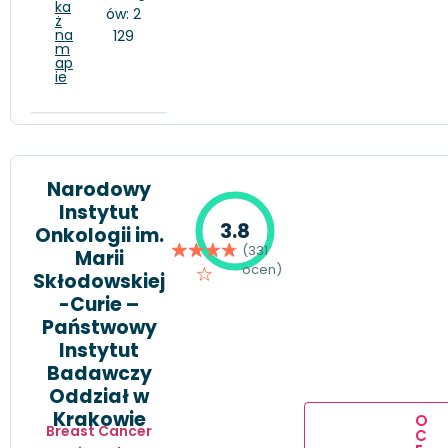
ka
ów: 2
ż
na
129
m
ap
ie
Narodowy
Instytut
3.8
Onkologii im.
(331
Marii
ocen)
Skłodowskiej
-Curie –
Państwowy
Instytut
Badawczy
Oddział w
Krakowie
O
Breast Cancer
C