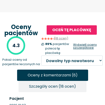
Oceny
OCEŃ TĘ PLACÓWKĘ
pacjentów
(18 ocen)
89%
pacjentów
4.3
Wyświetl oceny
szczegółowe
poleca tę
placówkę
Pokaż oceny od
pacjentów leczonych na:
Oceny z komentarzami (6)
Szczegóły ocen (18 ocen)
Pacjent