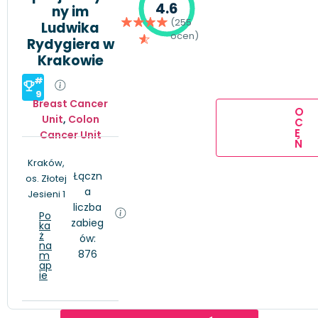
4.6
ny im
(255
Ludwika
ocen)
Rydygiera w
Krakowie
#
9
Breast Cancer
O
Unit
,
Colon
C
E
Cancer Unit
Ń
Kraków,
Łączn
os. Złotej
a
Jesieni 1
liczba
Po
zabieg
ka
ż
ów:
na
876
m
ap
ie