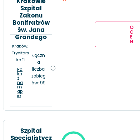
Krakowie
Szpital
Zakonu
Bonifratrów
O
św. Jana
C
Grandego
E
Ń
Kraków,
Trynitars
Łączn
ka 11
a
liczba
Po
ka
zabieg
ż
na
ów: 99
m
ap
ie
Szpital
Specjalistycz