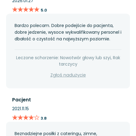
2026.01.27
★★★★★
★★★★★
5.0
Bardzo polecam. Dobre podejście do pacjenta,
dobre jedzenie, wysoce wykwalifikowany personel i
dbałość o czystość na najwyższym poziomie.
Leczone schorzenie: Nowotwór głowy lub szyi, Rak
tarczycy
Zgłoś nadużycie
Pacjent
2021.11.15
★★★★★
★★★★★
3.8
Beznadziejne posiłki z cateringu, zimne,