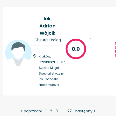
lek.
Adrian
Wójcik
Chirurg, Urolog
0.0
Kraków,
Prądnicka 35-37,
Szpital Miejski
Specjalistyczny
im. Gabriela
Narutowicza
< poprzedni
1
2
3
…
27
następny >