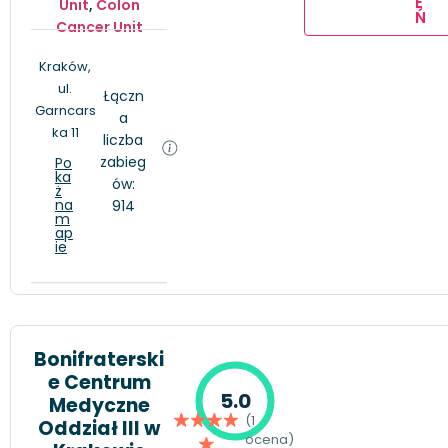
E
Unit
,
Colon
Ń
Cancer Unit
Kraków,
ul.
Łączn
Garncars
a
ka 11
liczba
zabieg
Po
ka
ów:
ż
na
914
m
ap
ie
Bonifraterski
e Centrum
5.0
Medyczne
(1
Oddział III w
ocena)